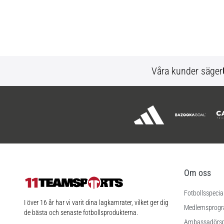
Våra kunder säger
Om oss
Fotbollsspecia
11teamsports.se
I över 16 år har vi varit dina lagkamrater, vilket ger dig
Medlemsprog
de bästa och senaste fotbollsprodukterna.
Ambassadörs