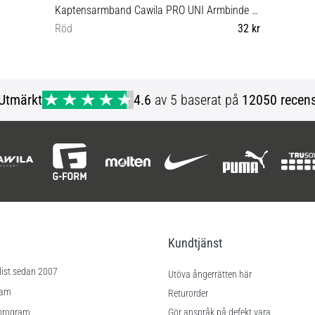
Kaptensarmband Cawila PRO UNI Armbinde Junior
Röd
32 kr
OS
Utmärkt
4.6
av 5 baserat på
12050 recens
Kundtjänst
list sedan 2007
Utöva ångerrätten här
ram
Returorder
program
Gör anspråk på defekt vara