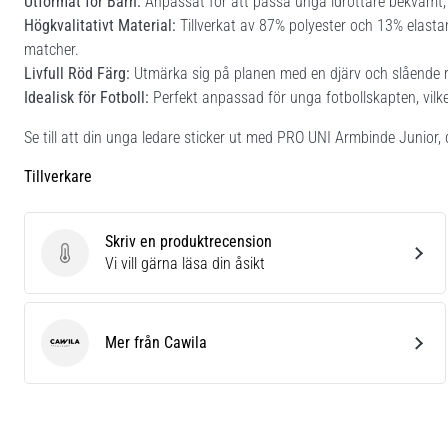
Utformat för Barn:
Anpassat för att passa unga idrottare bekvämt, s
Högkvalitativt Material:
Tillverkat av 87% polyester och 13% elastan,
matcher.
Livfull Röd Färg:
Utmärka sig på planen med en djärv och slående r
Idealisk för Fotboll:
Perfekt anpassad för unga fotbollskapten, vilk
Se till att din unga ledare sticker ut med PRO UNI Armbinde Junior, 
Tillverkare
Skriv en produktrecension
Skriv en produktrecension
Vi vill gärna läsa din åsikt
Mer från Cawila
Cawila