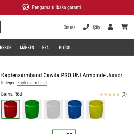
Pengarna tillbaka garanti
Om oss
Hjälp
varukor
ARSKOR
MÄRKEN
REA
BLOGG
Kaptensarmband Cawila PRO UNI Armbinde Junior
Kategori:
Kaptensarmband
Recensioner
Barns,
Röd
(3)