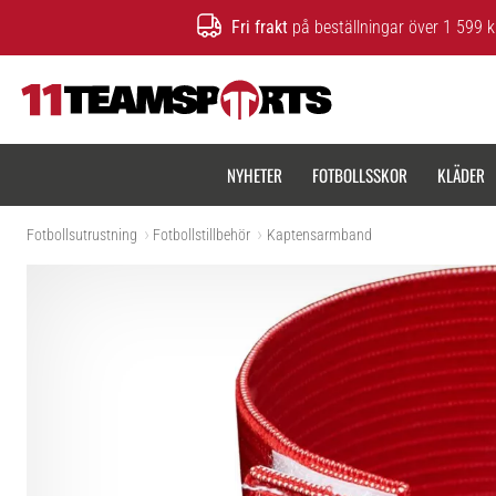
Fri frakt
på beställningar över 1 599 k
11teamsports.se
NYHETER
FOTBOLLSSKOR
KLÄDER
Fotbollsutrustning
Fotbollstillbehör
Kaptensarmband