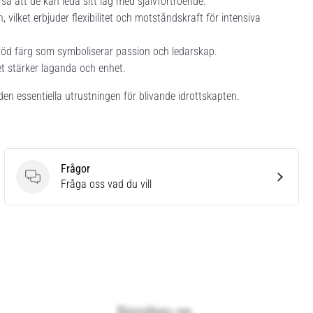
å att de kan leda sitt lag med självförtroende.
 vilket erbjuder flexibilitet och motståndskraft för intensiva
öd färg som symboliserar passion och ledarskap.
et stärker laganda och enhet.
den essentiella utrustningen för blivande idrottskapten.
Frågor
Frågor
Fråga oss vad du vill