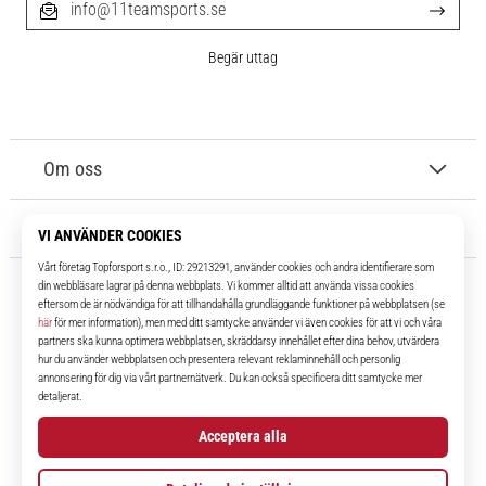
info@11teamsports.se
Begär uttag
Om oss
Kundtjänst
11teamsports.se
I över 16 år har vi varit dina lagkamrater, vilket ger dig de bästa och
senaste fotbollsprodukterna.
Facebook
Instagram
YouTube
TikTok