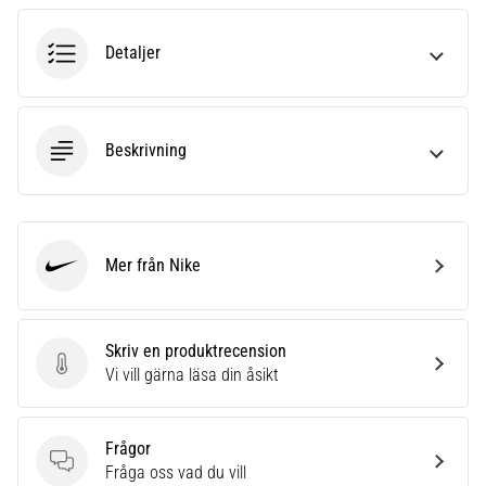
6
Detaljer
Upptäck
de
nya
Nike
Beskrivning
Phantom
6
fotbollsskorna
–
precision,
Mer från Nike
kontroll
Nike
och
kraft
i
Skriv en produktrecension
varje
Skriv en produktrecension
Vi vill gärna läsa din åsikt
beröring.
Perfekta
för
Frågor
spelare
Frågor
Fråga oss vad du vill