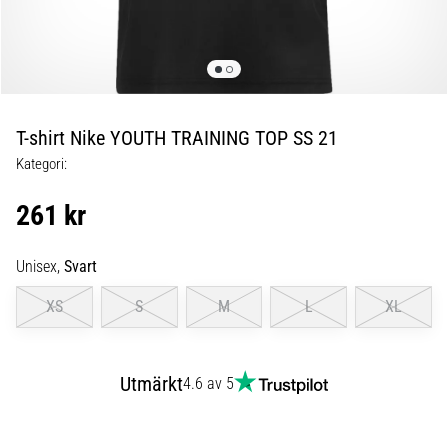
skor
från
Nike,
adidas
och
PUMA.
Var
T-shirt Nike YOUTH TRAINING TOP SS 21
en
Kategori:
del
av
261 kr
varje
match,
mål
Unisex,
Svart
och…
XS
S
M
L
XL
9. 6. 2025
•
Utmärkt
4.6 av 5
3 min. läsning
Nike
Phantom