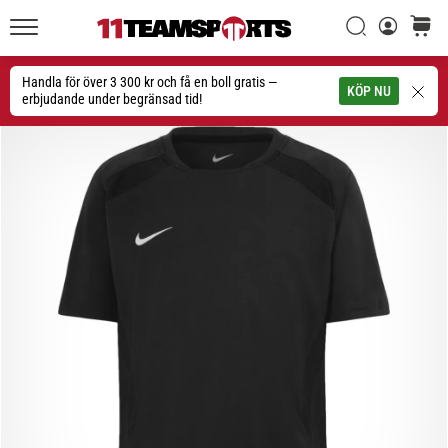
Sök
varuko
11teamsports.se
1. 7. 2025
•
Handla för över 3 300 kr och få en boll gratis —
Sök
KÖP NU
1 min. läsning
erbjudande under begränsad tid!
Play
for
More
Victories
Rusta
dig
för
dam-
EM
2025
med
officiella
tröjor
och