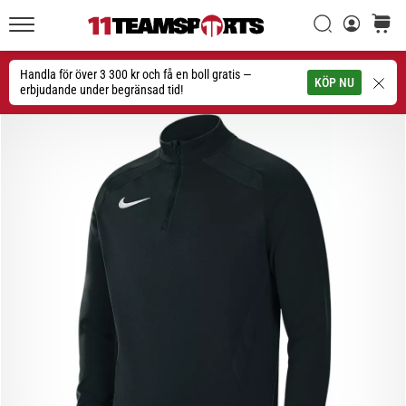
Sök
varuko
11teamsports.se
1. 7. 2025
•
Handla för över 3 300 kr och få en boll gratis —
Sök
KÖP NU
1 min. läsning
erbjudande under begränsad tid!
Play
for
More
Victories
Rusta
dig
för
dam-
EM
2025
med
officiella
tröjor
och