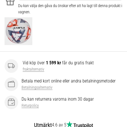
som…
Du kan välja den gåva du önskar efter att ha lagt till denna produkt i
vagnen.
Visa
alla
artiklar
Vid köp över
1 599 kr
får du gratis frakt
fraktalternativ
Betala med kort online eller andra betalningsmetoder
Betalningsalternativ
Du kan returnera varorna inom 30 dagar
Returpolicy
Utmärkt
4.6 av 5