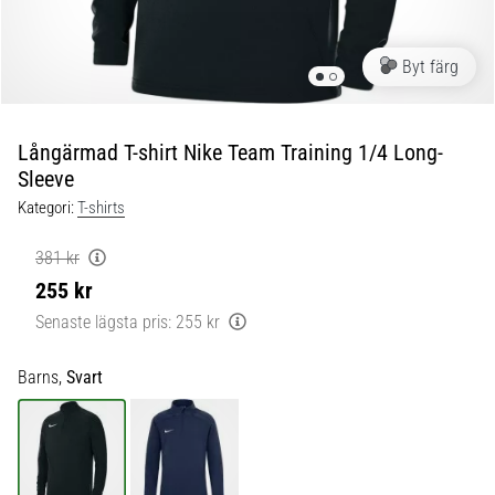
skor
från
Nike,
Byt färg
adidas
och
PUMA.
Var
Långärmad T-shirt Nike Team Training 1/4 Long-
en
Sleeve
del
Kategori:
T-shirts
av
varje
381 kr
match,
255 kr
mål
och…
Senaste lägsta pris:
255 kr
Barns,
Svart
9. 6. 2025
•
3 min. läsning
Nike
Phantom