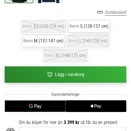
6
Storlekstabell
Upptäck
de
XS (122-128 cm)
S (128-137 cm)
Barns
Barns
nya
Nike
M (137-147 cm)
L (147-158 cm)
Barns
Barns
Phantom
6
fotbollsskorna
XL (158-170 cm)
Barns
–
precision,
kontroll
Lägg i varukorg
och
kraft
i
varje
beröring.
Perfekta
för
Om du köper för mer än
3 399 kr
så får du en present
spelare