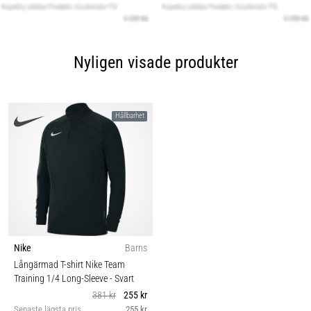
Nyligen visade produkter
Hållbarhet
Nike
Barns
Långärmad T-shirt Nike Team
Training 1/4 Long-Sleeve
- Svart
381 kr
255 kr
Senaste lägsta pris
255 kr