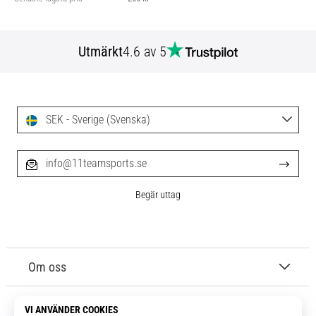
Utmärkt
4.6 av 5
SEK - Sverige (Svenska)
info@11teamsports.se
Begär uttag
Om oss
Kundtjänst