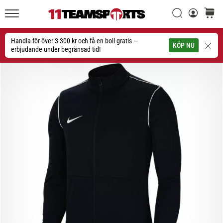
Sök
varuko
11teamsports.se
1. 7. 2025
•
Handla för över 3 300 kr och få en boll gratis —
Sök
KÖP NU
1 min. läsning
erbjudande under begränsad tid!
Play
for
More
Victories
Rusta
dig
för
dam-
EM
2025
med
officiella
tröjor
och