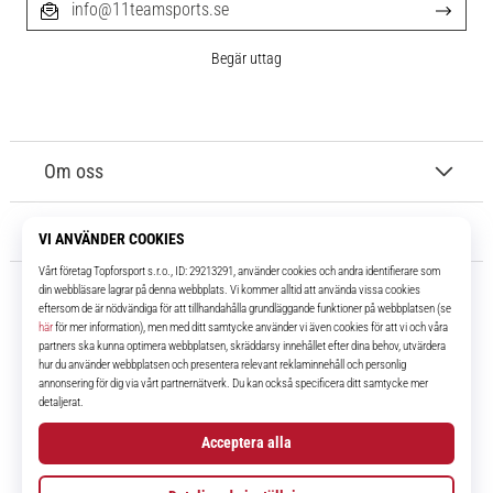
info@11teamsports.se
Begär uttag
Om oss
Kundtjänst
11teamsports.se
I över 16 år har vi varit dina lagkamrater, vilket ger dig de bästa och
senaste fotbollsprodukterna.
Facebook
Instagram
YouTube
TikTok