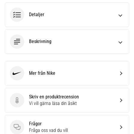
6
Detaljer
Upptäck
de
nya
Nike
Beskrivning
Phantom
6
fotbollsskorna
–
precision,
Mer från Nike
kontroll
Nike
och
kraft
i
Skriv en produktrecension
varje
Skriv en produktrecension
Vi vill gärna läsa din åsikt
beröring.
Perfekta
för
Frågor
spelare
Frågor
Fråga oss vad du vill