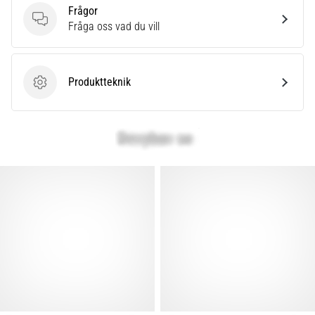
som…
Frågor
Frågor
Fråga oss vad du vill
Visa
alla
Produktteknik
artiklar
Produktteknik