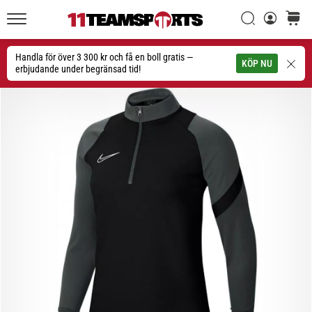
Sök
varuko
11teamsports.se
1. 7. 2025
•
Handla för över 3 300 kr och få en boll gratis —
Sök
KÖP NU
1 min. läsning
erbjudande under begränsad tid!
Play
for
More
Victories
Rusta
dig
för
dam-
EM
2025
med
officiella
tröjor
och