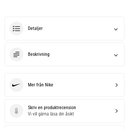
6
Upptäck
de
nya
Detaljer
Nike
Phantom
6
fotbollsskorna
Beskrivning
–
precision,
kontroll
och
kraft
Mer från Nike
Nike
i
varje
beröring.
Skriv en produktrecension
Perfekta
Skriv en produktrecension
Vi vill gärna läsa din åsikt
för
spelare