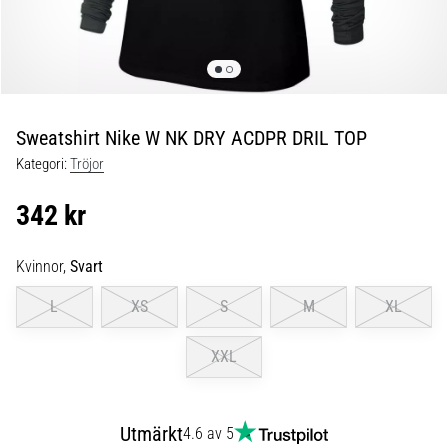
skor
från
Nike,
adidas
och
PUMA.
Var
Sweatshirt Nike W NK DRY ACDPR DRIL TOP
en
Kategori:
Tröjor
del
av
342 kr
varje
match,
mål
Kvinnor,
Svart
och…
L
XS
S
M
XL
9. 6. 2025
XXL
•
3 min. läsning
Nike
Utmärkt
4.6 av 5
Phantom