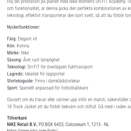
Höj din prestation på planen med Nike Women's Dri-FIT Academy 18 T
och funktionalitet, är denna jacka den perfekta kombinationen av ko
teknologi, effektivt transporterar den bort svett, så att du förblir t
Nyckelfunktioner:
Färg:
Elegant vit
Kön:
Kvinna
Märke:
Nike
Säsong:
Året runt lämplighet
Teknologi:
Dri-FIT för överlägsen fukttransport
Lagredo:
Idealisk för lagsporter
Storleksguide:
Finns i damklädstorlekar
Sport:
Speciellt anpassad för fotbollsälskare
Oavsett om du tränar eller värmer upp inför en match, säkerställe
18 Track Jacket att du förblir bekväm och stilfull. Gå med i raden av
Tillverkare
NIKE Retail B.V.
, PO BOX 6453, Colosseum 1, 1213 - NL
https://www.nike.com/help/