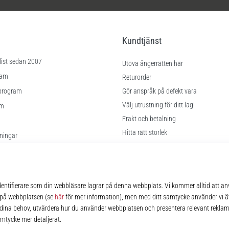
Kundtjänst
list sedan 2007
Utöva ångerrätten här
ram
Returorder
program
Gör anspråk på defekt vara
Välj utrustning för ditt lag!
am
Frakt och betalning
Hitta rätt storlek
lningar
Kontakt
kor
FAQ
Sekretesspolicy
© 2010 – 2026
11teamsports.se