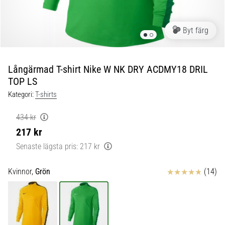
skor
från
Nike,
Byt färg
adidas
och
PUMA.
Var
Långärmad T-shirt Nike W NK DRY ACDMY18 DRIL
en
TOP LS
del
Kategori:
T-shirts
av
varje
434 kr
match,
217 kr
mål
och…
Senaste lägsta pris:
217 kr
Recensioner
Kvinnor,
Grön
(14)
9. 6. 2025
•
3 min. läsning
Nike
Phantom