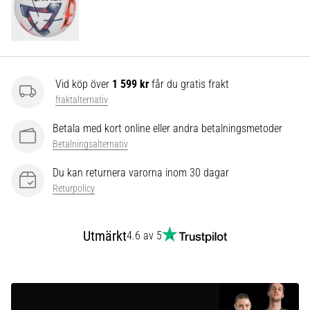
som…
Visa
alla
artiklar
Vid köp över
1 599 kr
får du gratis frakt
fraktalternativ
Betala med kort online eller andra betalningsmetoder
Betalningsalternativ
Du kan returnera varorna inom 30 dagar
Returpolicy
Utmärkt
4.6 av 5