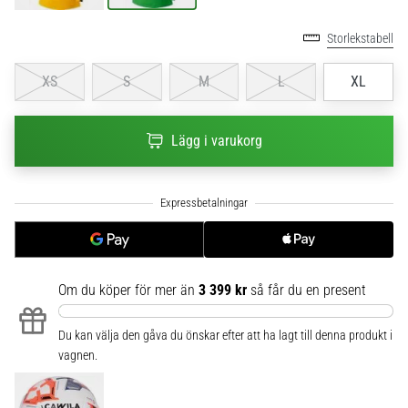
6
Storlekstabell
Upptäck
de
XS
S
M
L
XL
nya
Nike
Phantom
Lägg i varukorg
6
fotbollsskorna
–
precision,
kontroll
och
kraft
i
Om du köper för mer än
3 399 kr
så får du en present
varje
beröring.
Du kan välja den gåva du önskar efter att ha lagt till denna produkt i
Perfekta
vagnen.
för
spelare