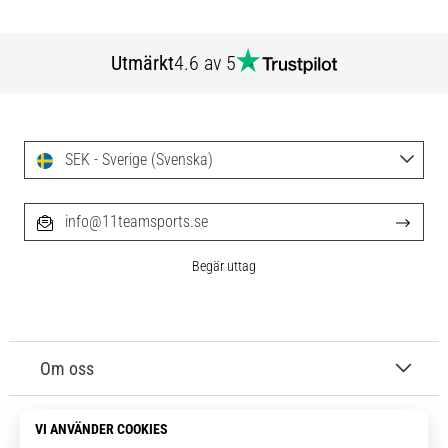
Utmärkt
4.6 av 5
SEK - Sverige (Svenska)
info@11teamsports.se
Begär uttag
Om oss
Kundtjänst