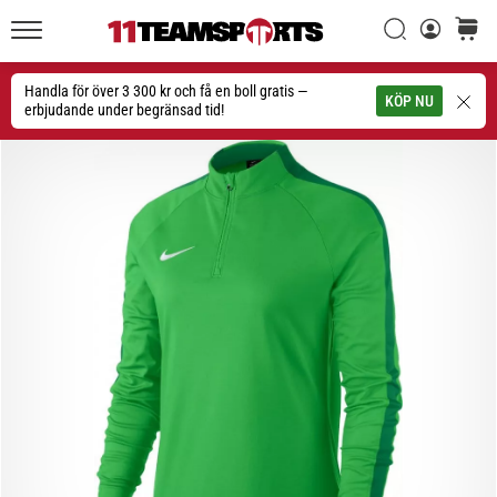
Sök
varuko
11teamsports.se
1. 7. 2025
•
Handla för över 3 300 kr och få en boll gratis —
Sök
KÖP NU
1 min. läsning
erbjudande under begränsad tid!
Play
for
More
Victories
Rusta
dig
för
dam-
EM
2025
med
officiella
tröjor
och