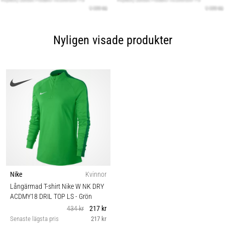
Nyligen visade produkter
Nike
Kvinnor
Långärmad T-shirt Nike W NK DRY
ACDMY18 DRIL TOP LS
- Grön
434 kr
217 kr
Senaste lägsta pris
217 kr