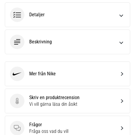
6
Detaljer
Upptäck
de
nya
Nike
Beskrivning
Phantom
6
fotbollsskorna
–
precision,
Mer från Nike
kontroll
Nike
och
kraft
i
Skriv en produktrecension
varje
Skriv en produktrecension
Vi vill gärna läsa din åsikt
beröring.
Perfekta
för
Frågor
spelare
Frågor
Fråga oss vad du vill