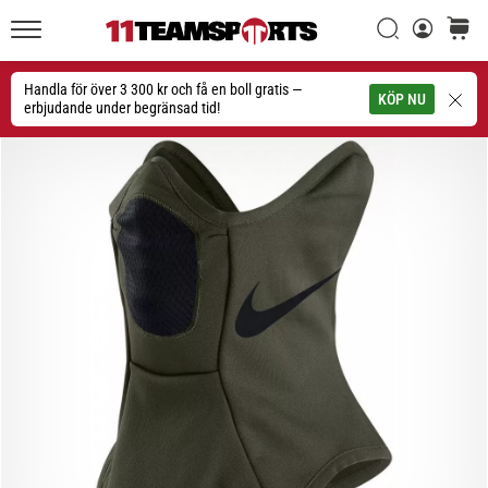
Sök
varuko
11teamsports.se
1. 7. 2025
•
Handla för över 3 300 kr och få en boll gratis —
Sök
KÖP NU
1 min. läsning
erbjudande under begränsad tid!
Play
for
More
Victories
Rusta
dig
för
dam-
EM
2025
med
officiella
tröjor
och