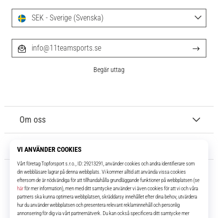
SEK - Sverige (Svenska)
info@11teamsports.se
Begär uttag
Om oss
Kundtjänst
11teamsports.se
I över 16 år har vi varit dina lagkamrater, vilket ger dig de bästa och
senaste fotbollsprodukterna.