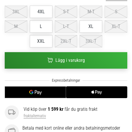
6
3XL
4XL
S-T
M-T
S
Upptäck
de
M
L
L-T
XL
XL-T
nya
Nike
XXL
2XL-T
3XL-T
Phantom
6
fotbollsskorna
Lägg i varukorg
–
precision,
kontroll
och
kraft
i
varje
beröring.
Vid köp över
1 599 kr
får du gratis frakt
Perfekta
fraktalternativ
för
spelare
Betala med kort online eller andra betalningsmetoder