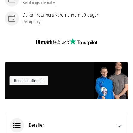
som…
Betalningsalternativ
Du kan returnera varorna inom 30 dagar
Visa
Returpolicy
alla
artiklar
Utmärkt
4.6 av 5
Begär en offert nu
Detaljer