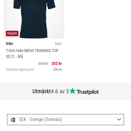
Rabatt
Nike
Män
T-shirt Nike MENS TRAINING TOP
SS 21
- Blå
308 kr
202 kr
Senaste lägsta pris
206 kr
Utmärkt
4.6 av 5
SEK - Sverige (Svenska)