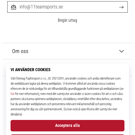
info@11teamsports.se
Begär uttag
Om oss
Kundtjänst
11teamsports.se
I över 16 år har vi varit dina lagkamrater, vilket ger dig de bästa och
senaste fotbollsprodukterna.
Facebook
Instagram
YouTube
TikTok