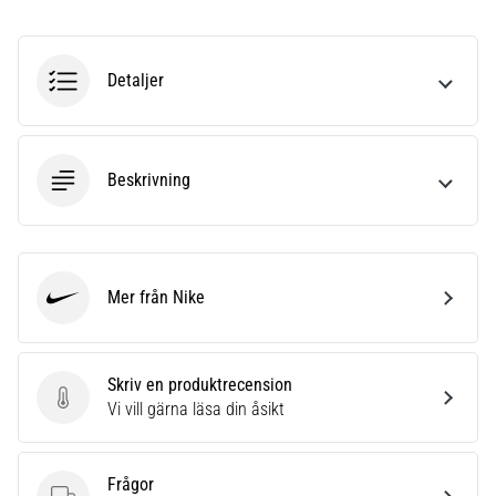
6
Upptäck
Detaljer
de
nya
Nike
Phantom
6
Beskrivning
fotbollsskorna
–
precision,
kontroll
Mer från Nike
och
Nike
kraft
i
varje
Skriv en produktrecension
beröring.
Skriv en produktrecension
Vi vill gärna läsa din åsikt
Perfekta
för
spelare
Frågor