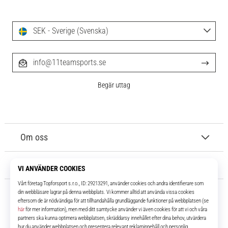
SEK - Sverige (Svenska)
info@11teamsports.se
Begär uttag
Om oss
Kundtjänst
11teamsports.se
I över 16 år har vi varit dina lagkamrater, vilket ger dig de bästa och