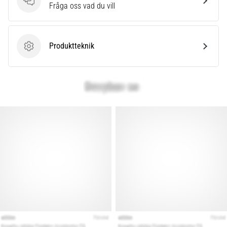
som…
Frågor
Fråga oss vad du vill
Visa
Produktteknik
alla
Produktteknik
artiklar