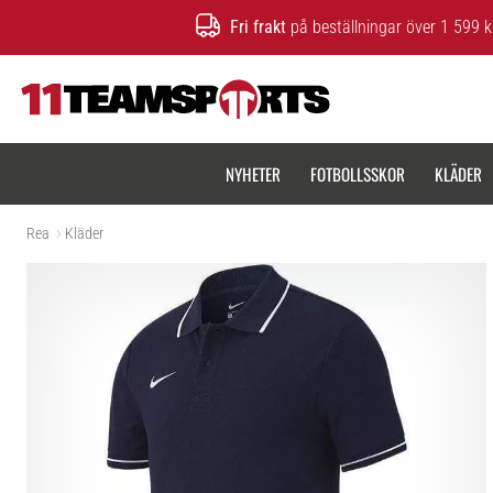
Fri frakt
på beställningar över 1 599 k
11teamsports.se
NYHETER
FOTBOLLSSKOR
KLÄDER
Rea
Kläder