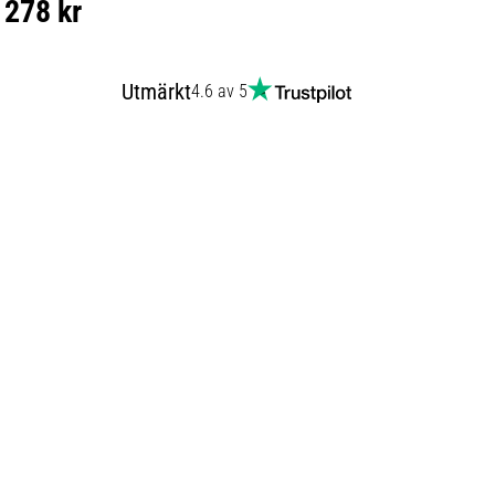
278 kr
Utmärkt
4.6 av 5