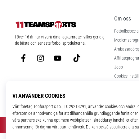
Om oss
Fotbollsspecia
11teamsports.se
I över 16 år har vi varit dina lagkamrater, vilket ger dig
Medlemsprog
de bästa och senaste fotbollsprodukterna.
Ambassadörs
Facebook
Instagram
YouTube
TikTok
Affiliateprogr
Jobb
Cookies instäl
Regler och vill