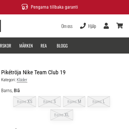
Pengarna tillbaka garanti
Om oss
Hjälp
varukor
ARSKOR
MÄRKEN
REA
BLOGG
Pikétröja Nike Team Club 19
Kategori:
Kläder
Barns,
Blå
XS
S
M
L
Barns
Barns
Barns
Barns
XL
Barns