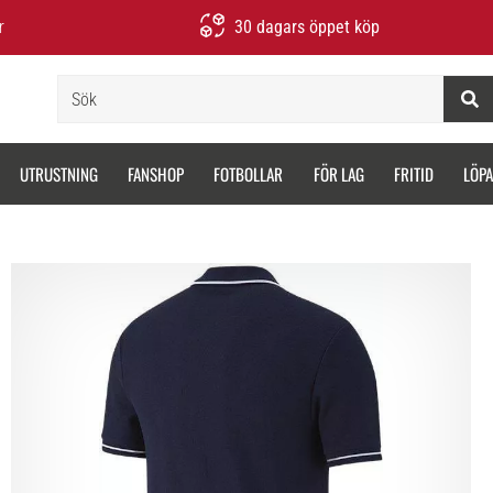
r
30 dagars öppet köp
Sök
UTRUSTNING
FANSHOP
FOTBOLLAR
FÖR LAG
FRITID
LÖP