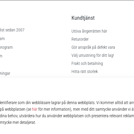
Kundtjänst
list sedan 2007
Utöva ångerrätten här
ram
Returorder
program
Gör anspråk på defekt vara
Välj utrustning för ditt lag!
am
Frakt och betalning
Hitta rätt storlek
lningar
Kontakt
kor
FAQ
Sekretesspolicy
© 2010 – 2026
11teamsports.se