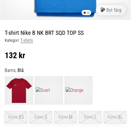
skor
från
Byt färg
Nike,
adidas
och
T-shirt Nike B NK BRT SQD TOP SS
PUMA.
Var
Kategori:
T-shirts
en
del
132 kr
av
varje
Barns,
Blå
match,
mål
och…
9. 6. 2025
•
3 min. läsning
XS
S
M
L
XL
Barns
Barns
Barns
Barns
Barns
Nike
Phantom