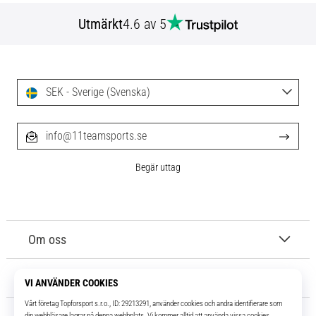
Utmärkt
4.6 av 5
SEK - Sverige (Svenska)
info@11teamsports.se
Begär uttag
Om oss
Kundtjänst