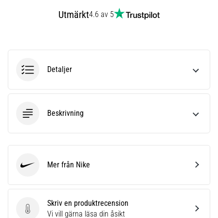
6
Utmärkt
4.6 av 5
Upptäck
de
nya
Nike
Phantom
Detaljer
6
fotbollsskorna
–
precision,
Beskrivning
kontroll
och
kraft
i
Mer från Nike
varje
Nike
beröring.
Perfekta
för
Skriv en produktrecension
spelare
Skriv en produktrecension
Vi vill gärna läsa din åsikt