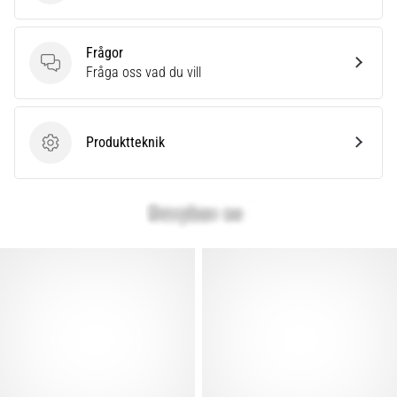
som…
Frågor
Visa
Frågor
Fråga oss vad du vill
alla
artiklar
Produktteknik
Produktteknik