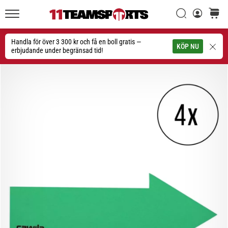
Sök
varuko
11teamsports.se
1. 7. 2025
•
Handla för över 3 300 kr och få en boll gratis —
Sök
KÖP NU
1 min. läsning
erbjudande under begränsad tid!
Play
for
More
Victories
Rusta
dig
för
dam-
EM
2025
med
officiella
tröjor
och