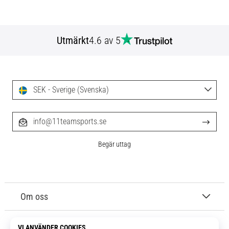
Utmärkt
4.6 av 5
SEK - Sverige (Svenska)
info@11teamsports.se
Begär uttag
Om oss
Kundtjänst