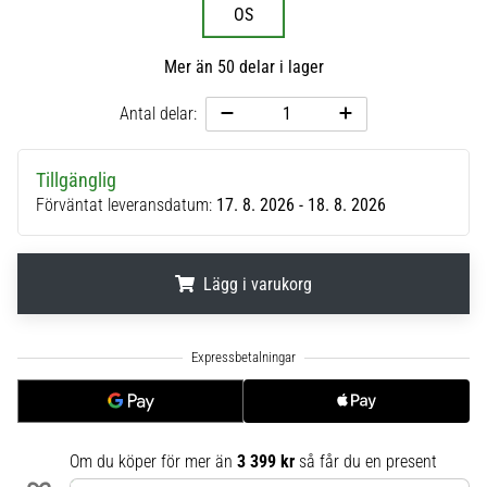
OS
6
Upptäck
Mer än 50 delar i lager
de
nya
Antal delar:
Nike
Phantom
6
Tillgänglig
fotbollsskorna
Förväntat leveransdatum:
17. 8. 2026 - 18. 8. 2026
–
precision,
kontroll
Lägg i varukorg
och
kraft
.
.
.
i
varje
beröring.
Perfekta
för
Om du köper för mer än
3 399 kr
så får du en present
spelare