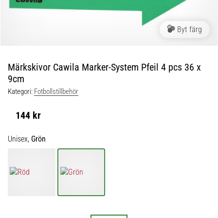
skor
från
Nike,
Byt färg
adidas
och
PUMA.
Var
Märkskivor Cawila Marker-System Pfeil 4 pcs 36 x
en
9cm
del
Kategori:
Fotbollstillbehör
av
varje
144 kr
match,
mål
Unisex,
Grön
och…
9. 6. 2025
•
3 min. läsning
Nike
Phantom