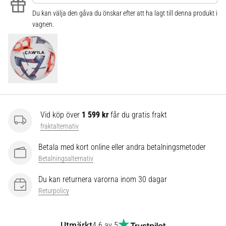
som…
Du kan välja den gåva du önskar efter att ha lagt till denna produkt i
vagnen.
Visa
alla
artiklar
Vid köp över
1 599 kr
får du gratis frakt
fraktalternativ
Betala med kort online eller andra betalningsmetoder
Betalningsalternativ
Du kan returnera varorna inom 30 dagar
Returpolicy
Utmärkt
4.6 av 5