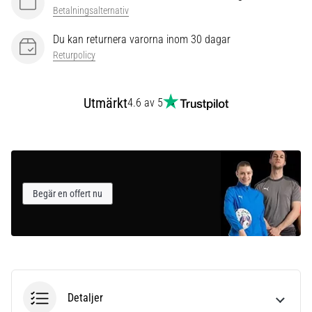
som…
Betalningsalternativ
Du kan returnera varorna inom 30 dagar
Visa
Returpolicy
alla
artiklar
Utmärkt
4.6 av 5
Begär en offert nu
Detaljer