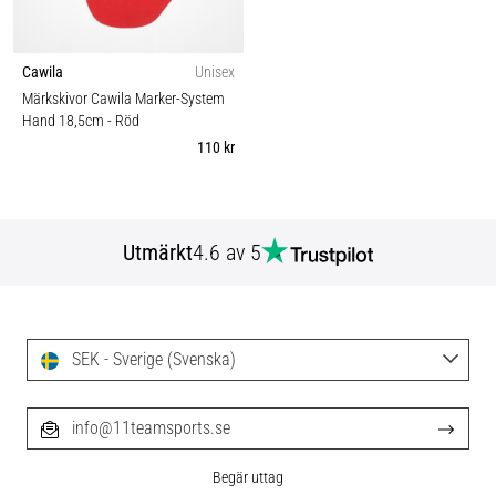
Cawila
Unisex
Märkskivor Cawila Marker-System
Hand 18,5cm
- Röd
110 kr
Utmärkt
4.6 av 5
SEK - Sverige (Svenska)
info@11teamsports.se
Begär uttag