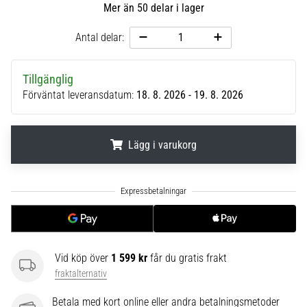
Mer än 50 delar i lager
6
Upptäck
Antal delar:
de
nya
Tillgänglig
Nike
Förväntat leveransdatum:
18. 8. 2026 - 19. 8. 2026
Phantom
6
fotbollsskorna
–
Lägg i varukorg
precision,
kontroll
.
.
.
och
kraft
i
varje
beröring.
Vid köp över
1 599 kr
får du gratis frakt
Perfekta
fraktalternativ
för
spelare
Betala med kort online eller andra betalningsmetoder