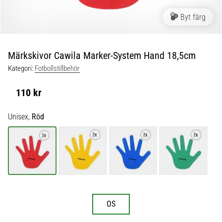
skor
från
Byt färg
Nike,
adidas
och
Märkskivor Cawila Marker-System Hand 18,5cm
PUMA.
Var
Kategori:
Fotbollstillbehör
en
del
110 kr
av
varje
Unisex,
Röd
match,
mål
och…
9. 6. 2025
•
3 min. läsning
OS
Nike
Phantom