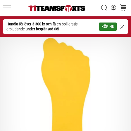
Sök
varuko
11teamsports.se
1. 7. 2025
•
Handla för över 3 300 kr och få en boll gratis —
Sök
KÖP NU
1 min. läsning
erbjudande under begränsad tid!
Play
for
More
Victories
Rusta
dig
för
dam-
EM
2025
med
officiella
tröjor
och