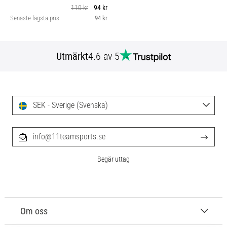
110 kr
94 kr
Senaste lägsta pris
94 kr
Utmärkt
4.6 av 5
SEK - Sverige (Svenska)
info@11teamsports.se
Begär uttag
Om oss