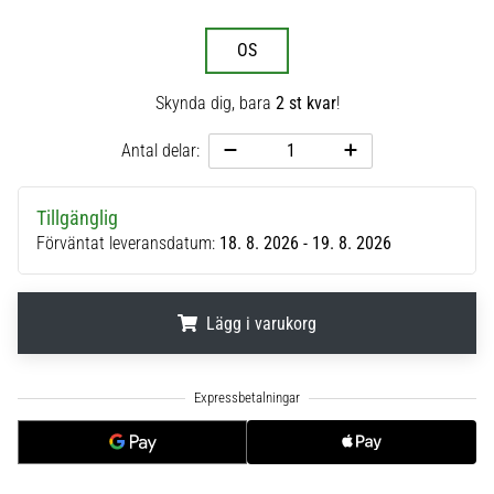
6
OS
Upptäck
de
Skynda dig, bara
2 st kvar
!
nya
Nike
Antal delar:
Phantom
6
fotbollsskorna
Tillgänglig
–
Förväntat leveransdatum:
18. 8. 2026 - 19. 8. 2026
precision,
kontroll
och
Lägg i varukorg
kraft
i
varje
.
.
.
beröring.
Perfekta
för
spelare