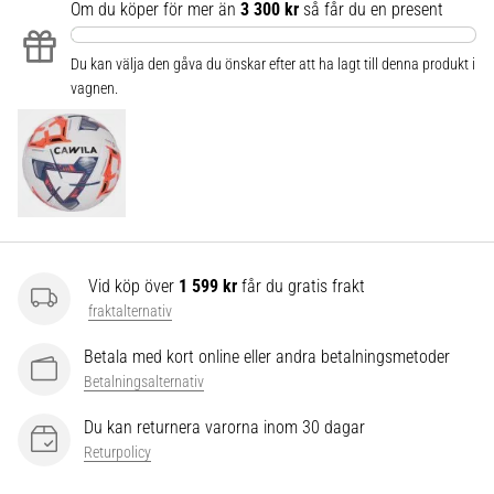
som…
Om du köper för mer än
3 300 kr
så får du en present
Du kan välja den gåva du önskar efter att ha lagt till denna produkt i
Visa
vagnen.
alla
artiklar
Vid köp över
1 599 kr
får du gratis frakt
fraktalternativ
Betala med kort online eller andra betalningsmetoder
Betalningsalternativ
Du kan returnera varorna inom 30 dagar
Returpolicy