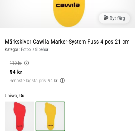
skor
från
Nike,
Byt färg
adidas
och
PUMA.
Var
Märkskivor Cawila Marker-System Fuss 4 pcs 21 cm
en
Kategori:
Fotbollstillbehör
del
av
110 kr
varje
94 kr
match,
mål
Senaste lägsta pris:
94 kr
och…
Unisex,
Gul
9. 6. 2025
•
3 min. läsning
Nike
Phantom