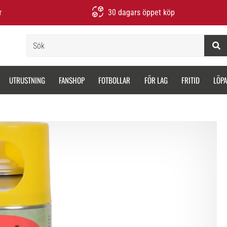
r
30 dagars öppet köp
Sök
UTRUSTNING
FANSHOP
FOTBOLLAR
FÖR LAG
FRITID
LÖP