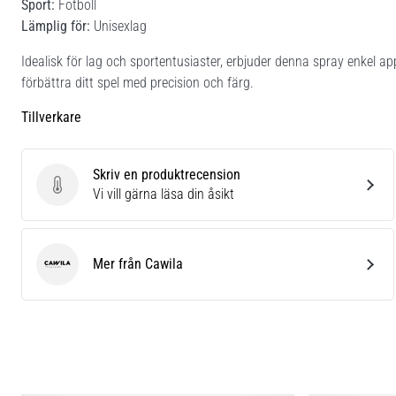
Sport:
Fotboll
Lämplig för:
Unisexlag
Idealisk för lag och sportentusiaster, erbjuder denna spray enkel app
förbättra ditt spel med precision och färg.
Tillverkare
Skriv en produktrecension
Skriv en produktrecension
Vi vill gärna läsa din åsikt
Mer från Cawila
Cawila