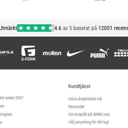
Universell storlek
Utmärkt
4.6
av 5 baserat på
12051 recens
Kundtjänst
list sedan 2007
Utöva ångerrätten här
ram
Returorder
program
Gör anspråk på defekt vara
Välj utrustning för ditt lag!
am