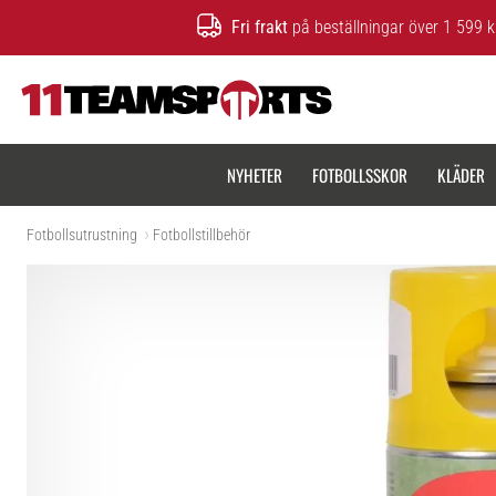
Fri frakt
på beställningar över 1 599 k
11teamsports.se
NYHETER
FOTBOLLSSKOR
KLÄDER
Fotbollsutrustning
Fotbollstillbehör