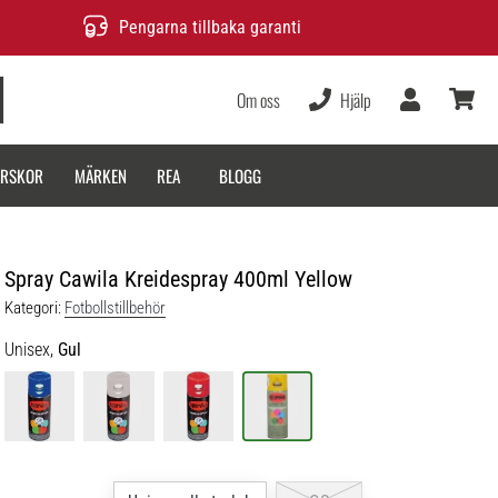
Pengarna tillbaka garanti
Om oss
Hjälp
varukor
ARSKOR
MÄRKEN
REA
BLOGG
Spray Cawila Kreidespray 400ml Yellow
Kategori:
Fotbollstillbehör
Unisex,
Gul