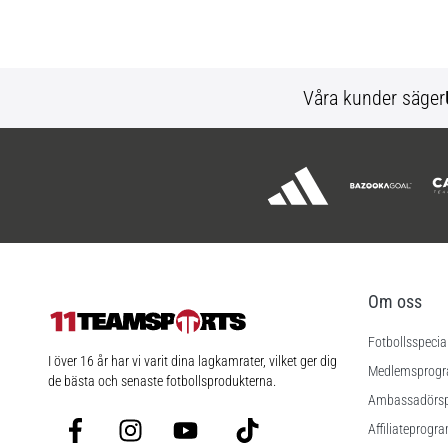
Våra kunder säger
Om oss
Fotbollsspecia
11teamsports.se
I över 16 år har vi varit dina lagkamrater, vilket ger dig
Medlemsprog
de bästa och senaste fotbollsprodukterna.
Ambassadörs
Facebook
Instagram
YouTube
TikTok
Affiliateprogr