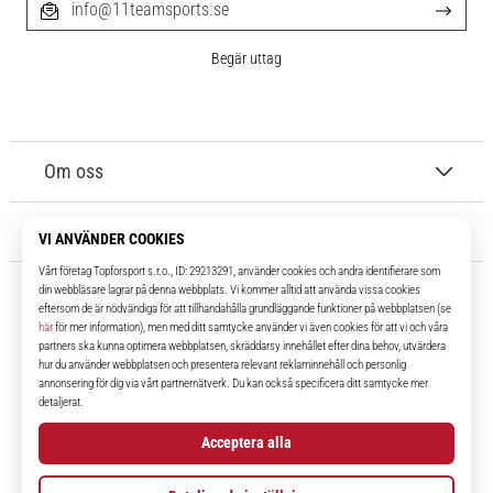
info@11teamsports.se
Begär uttag
Om oss
Kundtjänst
11teamsports.se
I över 16 år har vi varit dina lagkamrater, vilket ger dig de bästa och
senaste fotbollsprodukterna.
Facebook
Instagram
YouTube
TikTok