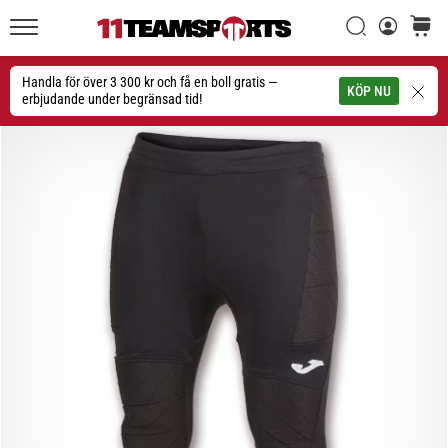
Sök
varuko
11teamsports.se
1. 7. 2025
•
Handla för över 3 300 kr och få en boll gratis —
Sök
KÖP NU
1 min. läsning
erbjudande under begränsad tid!
Play
for
More
Victories
Rusta
dig
för
dam-
EM
2025
med
officiella
tröjor
och