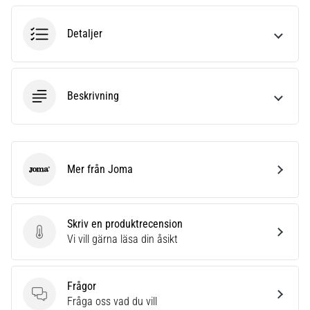
6
Detaljer
Upptäck
de
nya
Nike
Beskrivning
Phantom
6
fotbollsskorna
–
precision,
Mer från Joma
kontroll
Joma
och
kraft
i
Skriv en produktrecension
varje
Skriv en produktrecension
Vi vill gärna läsa din åsikt
beröring.
Perfekta
för
Frågor
spelare
Frågor
Fråga oss vad du vill