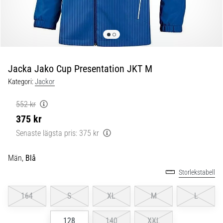
skor
från
Nike,
adidas
och
PUMA.
Var
Jacka Jako Cup Presentation JKT M
en
Kategori:
Jackor
del
av
552 kr
varje
375 kr
match,
mål
Senaste lägsta pris:
375 kr
och…
Män,
Blå
9. 6. 2025
Storlekstabell
•
3 min. läsning
164
S
XL
M
L
Nike
Phantom
128
140
XXL