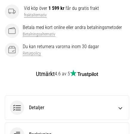
som…
Vid köp över
1 599 kr
får du gratis frakt
fraktalternativ
Visa
Betala med kort online eller andra betalningsmetoder
alla
Betalningsalternativ
artiklar
Du kan returnera varorna inom 30 dagar
Returpolicy
Utmärkt
4.6 av 5
Detaljer