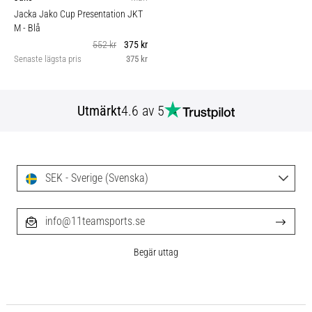
Jacka Jako Cup Presentation JKT
M
- Blå
552 kr
375 kr
Senaste lägsta pris
375 kr
Utmärkt
4.6 av 5
SEK - Sverige (Svenska)
info@11teamsports.se
Begär uttag