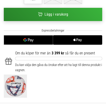
6
Upptäck
Lägg i varukorg
de
nya
Nike
Phantom
6
fotbollsskorna
–
Om du köper för mer än
3 399 kr
så får du en present
precision,
kontroll
och
Du kan välja den gåva du önskar efter att ha lagt till denna produkt i
kraft
vagnen.
i
varje
beröring.
Perfekta
för
spelare