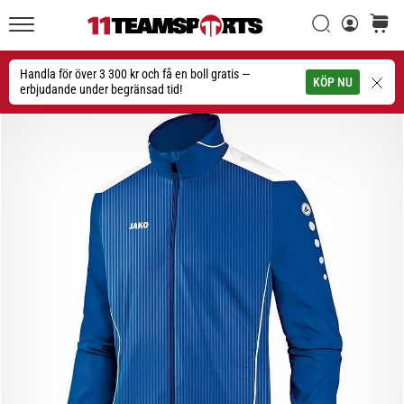
Sök
varuko
11teamsports.se
1. 7. 2025
•
Handla för över 3 300 kr och få en boll gratis —
Sök
KÖP NU
1 min. läsning
erbjudande under begränsad tid!
Play
for
More
Victories
Rusta
dig
för
dam-
EM
2025
med
officiella
tröjor
och