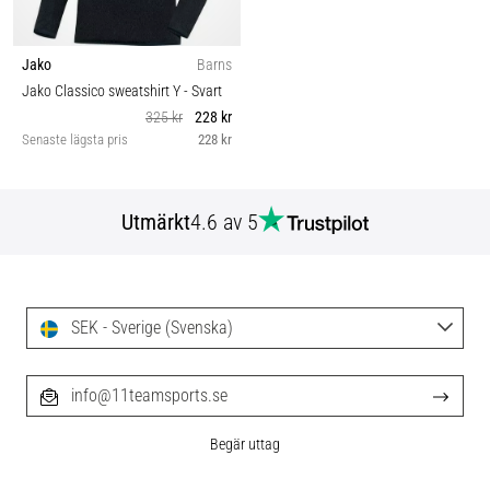
Jako
Barns
Jako Classico sweatshirt Y
- Svart
325 kr
228 kr
Senaste lägsta pris
228 kr
Utmärkt
4.6 av 5
SEK - Sverige (Svenska)
info@11teamsports.se
Begär uttag