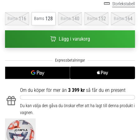
Storlekstabell
6
Upptäck
116
128
140
152
164
Barns
Barns
Barns
Barns
Barns
de
nya
Nike
Lägg i varukorg
Phantom
6
fotbollsskorna
–
precision,
kontroll
och
Om du köper för mer än
3 399 kr
så får du en present
kraft
i
varje
Du kan välja den gåva du önskar efter att ha lagt till denna produkt i
beröring.
vagnen.
Perfekta
för
spelare