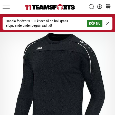
Sök
varuko
11teamsports.se
1. 7. 2025
•
Handla för över 3 300 kr och få en boll gratis —
Sök
KÖP NU
1 min. läsning
erbjudande under begränsad tid!
Play
for
More
Victories
Rusta
dig
för
dam-
EM
2025
med
officiella
tröjor
och