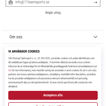
info@11teamsports.se
Begär uttag
Om oss
Kundtjänst
11teamsports.se
I över 16 år har vi varit dina lagkamrater, vilket ger dig de bästa och
senaste fotbollsprodukterna.
Facebook
Instagram
YouTube
TikTok