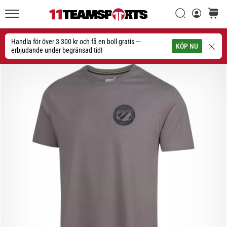
Sök
varuko
11teamsports.se
1. 7. 2025
•
Handla för över 3 300 kr och få en boll gratis —
Sök
KÖP NU
1 min. läsning
erbjudande under begränsad tid!
Play
for
More
Victories
Rusta
dig
för
dam-
EM
2025
med
officiella
tröjor
och