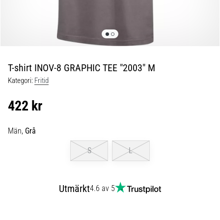
skor
från
Nike,
adidas
och
PUMA.
Var
T-shirt INOV-8 GRAPHIC TEE "2003" M
en
Kategori:
Fritid
del
av
422 kr
varje
match,
mål
Män,
Grå
och…
S
L
9. 6. 2025
•
Utmärkt
4.6 av 5
3 min. läsning
Nike
Phantom