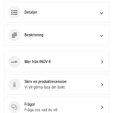
6
Detaljer
Upptäck
de
nya
Nike
Beskrivning
Phantom
6
fotbollsskorna
–
precision,
Mer från INOV-8
kontroll
INOV-8
och
kraft
i
Skriv en produktrecension
varje
Skriv en produktrecension
Vi vill gärna läsa din åsikt
beröring.
Perfekta
för
Frågor
spelare
Frågor
Fråga oss vad du vill