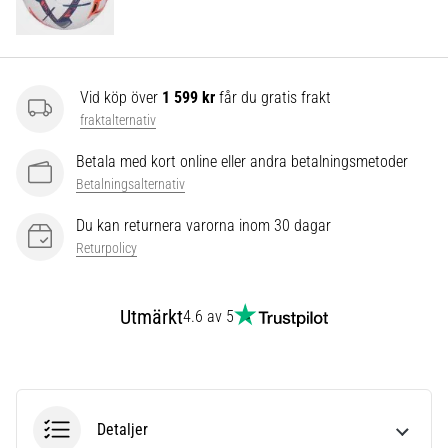
som…
Visa
alla
Vid köp över
1 599 kr
får du gratis frakt
artiklar
fraktalternativ
Betala med kort online eller andra betalningsmetoder
Betalningsalternativ
Du kan returnera varorna inom 30 dagar
Returpolicy
Utmärkt
4.6 av 5
Detaljer