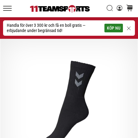
Sök
varuko
11teamsports.se
1. 7. 2025
•
Handla för över 3 300 kr och få en boll gratis —
Sök
KÖP NU
1 min. läsning
erbjudande under begränsad tid!
Play
for
More
Victories
Rusta
dig
för
dam-
EM
2025
med
officiella
tröjor
och