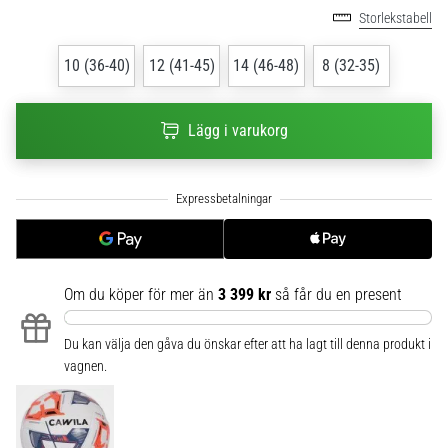
Storlekstabell
6
Upptäck
10 (36-40)
12 (41-45)
14 (46-48)
8 (32-35)
de
nya
Nike
Lägg i varukorg
Phantom
6
fotbollsskorna
–
precision,
kontroll
och
Om du köper för mer än
3 399 kr
så får du en present
kraft
i
varje
Du kan välja den gåva du önskar efter att ha lagt till denna produkt i
beröring.
vagnen.
Perfekta
för
spelare