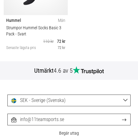
Hummel
Män
Strumpor Hummel Socks Basic 3
Pack
- Svart
110 kr
72 kr
Senaste lägsta pris
72 kr
Utmärkt
4.6 av 5
SEK - Sverige (Svenska)
info@11teamsports.se
Begär uttag