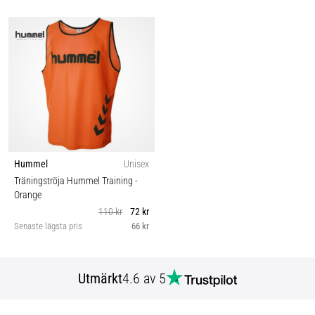
Hummel
Unisex
Träningströja Hummel Training
-
Orange
110 kr
72 kr
Senaste lägsta pris
66 kr
Utmärkt
4.6 av 5