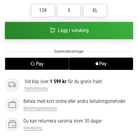
6
128
S
XL
Upptäck
de
nya
Lägg i varukorg
Nike
Phantom
6
fotbollsskorna
–
precision,
kontroll
Vid köp över
1 599 kr
får du gratis frakt
och
fraktalternativ
kraft
i
Betala med kort online eller andra betalningsmetoder
varje
Betalningsalternativ
beröring.
Perfekta
Du kan returnera varorna inom 30 dagar
för
Returpolicy
spelare