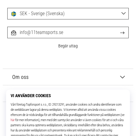
SEK - Sverige (Svenska)
info@11teamsports.se
Begär uttag
Om oss
Kundtjänst
11teamsports.se
I över 16 år har vi varit dina lagkamrater, vilket ger dig de bästa och