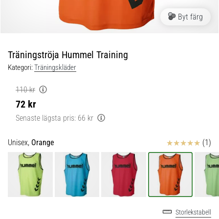
skor
från
Byt färg
Nike,
adidas
och
Träningströja Hummel Training
PUMA.
Var
Kategori:
Träningskläder
en
del
110 kr
av
72 kr
varje
Senaste lägsta pris:
66 kr
match,
mål
och…
Recensioner
Unisex,
Orange
(1)
9. 6. 2025
•
3 min. läsning
Nike
Storlekstabell
Phantom