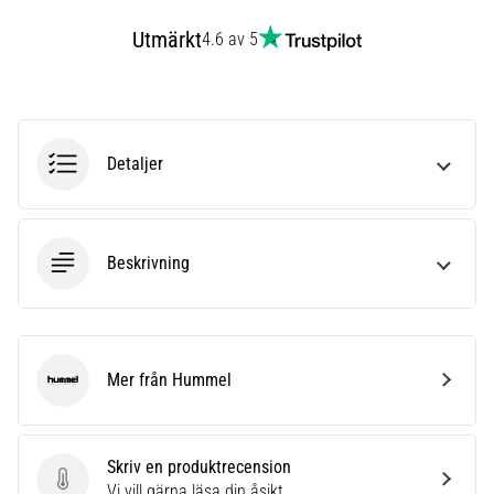
som…
Utmärkt
4.6 av 5
Visa
alla
artiklar
Detaljer
Beskrivning
Mer från Hummel
Hummel
Skriv en produktrecension
Skriv en produktrecension
Vi vill gärna läsa din åsikt