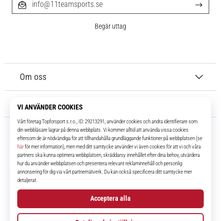
info@11teamsports.se
Begär uttag
Om oss
Kundtjänst
11teamsports.se
I över 16 år har vi varit dina lagkamrater, vilket ger dig de bästa och
senaste fotbollsprodukterna.
Facebook
Instagram
YouTube
TikTok