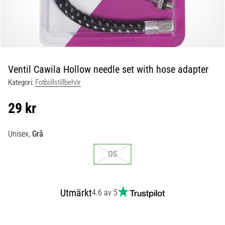
skor
från
Nike,
adidas
och
PUMA.
Var
Ventil Cawila Hollow needle set with hose adapter
en
Kategori:
Fotbollstillbehör
del
av
29 kr
varje
match,
mål
Unisex,
Grå
och…
OS
9. 6. 2025
•
Utmärkt
4.6 av 5
3 min. läsning
Nike
Phantom