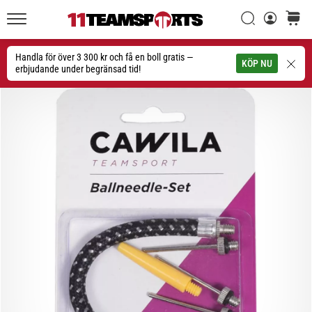
Sök
varuko
11teamsports.se
1. 7. 2025
•
Handla för över 3 300 kr och få en boll gratis —
Sök
KÖP NU
1 min. läsning
erbjudande under begränsad tid!
Play
for
More
Victories
Rusta
dig
för
dam-
EM
2025
med
officiella
tröjor
och