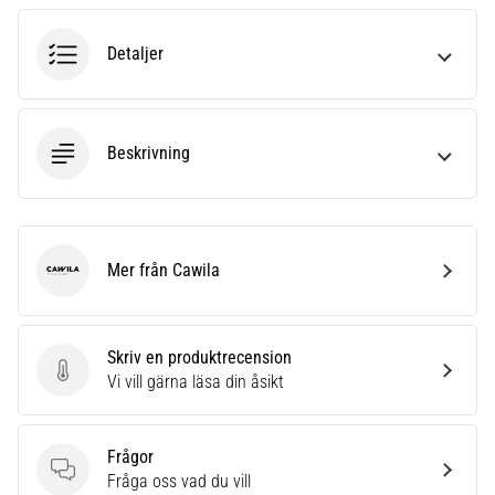
6
Detaljer
Upptäck
de
nya
Nike
Beskrivning
Phantom
6
fotbollsskorna
–
precision,
Mer från Cawila
kontroll
Cawila
och
kraft
i
Skriv en produktrecension
varje
Skriv en produktrecension
Vi vill gärna läsa din åsikt
beröring.
Perfekta
för
Frågor
spelare
Frågor
Fråga oss vad du vill