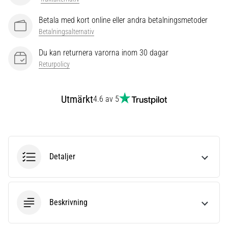
som…
Betala med kort online eller andra betalningsmetoder
Betalningsalternativ
Visa
alla
Du kan returnera varorna inom 30 dagar
artiklar
Returpolicy
Utmärkt
4.6 av 5
Detaljer
Beskrivning