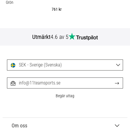
Grön
761 kr
Utmärkt
4.6 av 5
SEK - Sverige (Svenska)
info@11teamsports.se
Begär uttag
Om oss