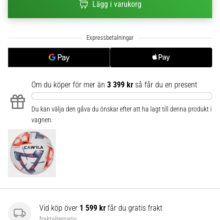
Lägg i varukorg
6
Upptäck
de
nya
Nike
Phantom
6
Om du köper för mer än
3 399 kr
så får du en present
fotbollsskorna
–
Du kan välja den gåva du önskar efter att ha lagt till denna produkt i
precision,
vagnen.
kontroll
och
kraft
i
varje
beröring.
Perfekta
för
Vid köp över
1 599 kr
får du gratis frakt
spelare
fraktalternativ