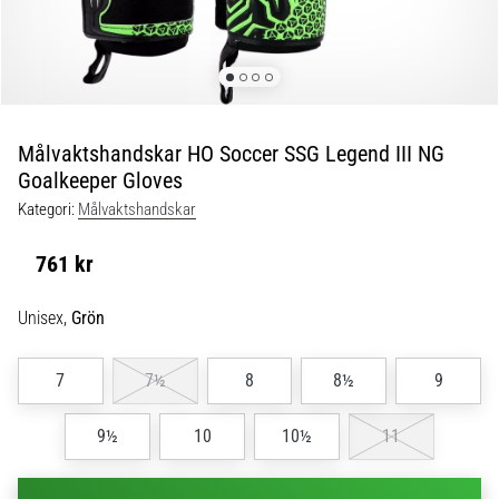
skor
från
Nike,
adidas
och
PUMA.
Var
Målvaktshandskar HO Soccer SSG Legend III NG
en
Goalkeeper Gloves
del
Kategori:
Målvaktshandskar
av
varje
761 kr
match,
mål
Unisex,
Grön
och…
7
7½
8
8½
9
9. 6. 2025
•
3 min. läsning
9½
10
10½
11
Nike
Phantom