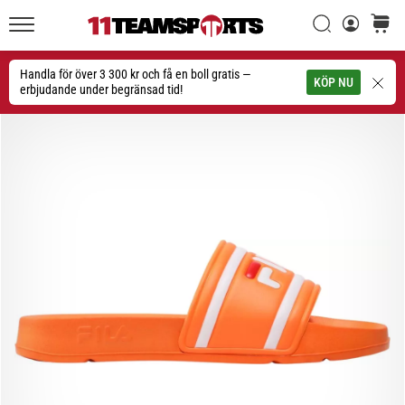
Sök
varuko
11teamsports.se
1. 7. 2025
•
Handla för över 3 300 kr och få en boll gratis —
Sök
KÖP NU
1 min. läsning
erbjudande under begränsad tid!
Play
for
More
Victories
Rusta
dig
för
dam-
EM
2025
med
officiella
tröjor
och