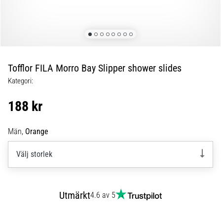
skor
från
Nike,
adidas
och
PUMA.
Var
Tofflor FILA Morro Bay Slipper shower slides
en
Kategori:
del
av
188 kr
varje
match,
mål
Män,
Orange
och…
Välj storlek
9. 6. 2025
•
3 min. läsning
Utmärkt
4.6 av 5
Nike
Phantom