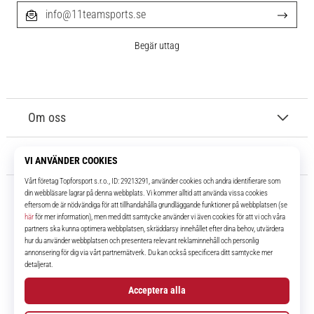
info@11teamsports.se
Begär uttag
Om oss
Kundtjänst
11teamsports.se
I över 16 år har vi varit dina lagkamrater, vilket ger dig de bästa och
senaste fotbollsprodukterna.
Facebook
Instagram
YouTube
TikTok