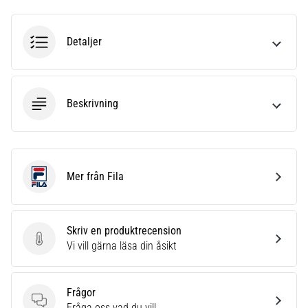
6
Upptäck
Detaljer
de
nya
Nike
Phantom
Beskrivning
6
fotbollsskorna
–
precision,
kontroll
Mer från Fila
Fila
och
kraft
i
Skriv en produktrecension
varje
Skriv en produktrecension
Vi vill gärna läsa din åsikt
beröring.
Perfekta
för
Frågor
spelare
Frågor
Fråga oss vad du vill