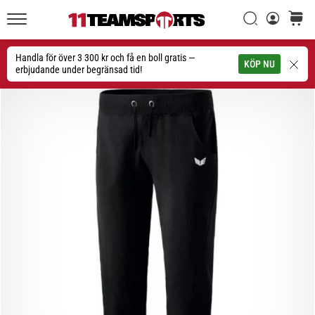
Sök
varuko
11teamsports.se
1. 7. 2025
•
Handla för över 3 300 kr och få en boll gratis —
Sök
KÖP NU
1 min. läsning
erbjudande under begränsad tid!
Play
for
More
Victories
Rusta
dig
för
dam-
EM
2025
med
officiella
tröjor
och