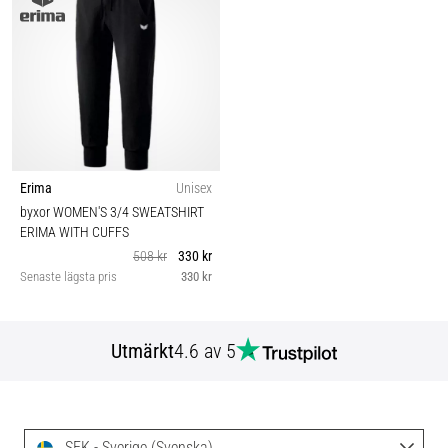
Erima
Unisex
byxor WOMEN'S 3/4 SWEATSHIRT
ERIMA WITH CUFFS
508 kr
330 kr
Senaste lägsta pris
330 kr
Utmärkt
4.6 av 5
SEK - Sverige (Svenska)