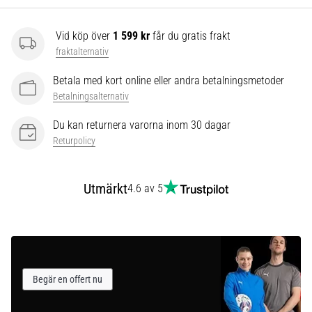
som…
Vid köp över
1 599 kr
får du gratis frakt
Visa
fraktalternativ
alla
Betala med kort online eller andra betalningsmetoder
artiklar
Betalningsalternativ
Du kan returnera varorna inom 30 dagar
Returpolicy
Utmärkt
4.6 av 5
Begär en offert nu