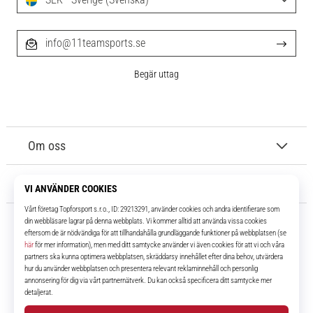
info@11teamsports.se
Begär uttag
Om oss
Kundtjänst
11teamsports.se
I över 16 år har vi varit dina lagkamrater, vilket ger dig de bästa och
senaste fotbollsprodukterna.