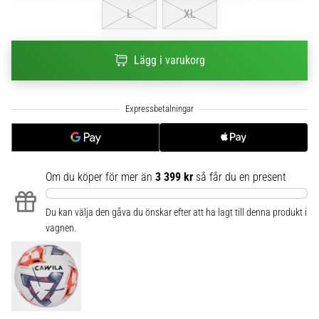
6
L
XL
Upptäck
de
Lägg i varukorg
nya
Nike
Phantom
6
fotbollsskorna
–
precision,
Om du köper för mer än
3 399 kr
så får du en present
kontroll
och
kraft
Du kan välja den gåva du önskar efter att ha lagt till denna produkt i
i
vagnen.
varje
beröring.
Perfekta
för
spelare