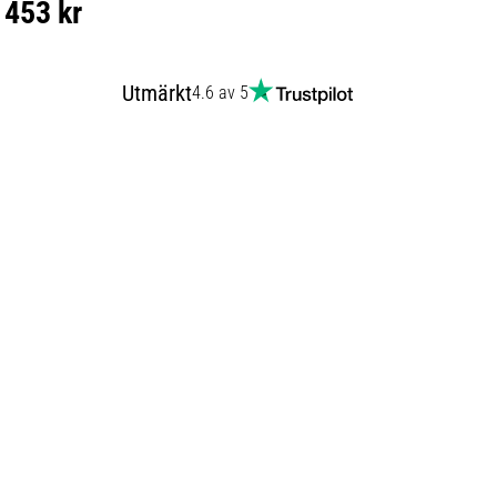
453 kr
Utmärkt
4.6 av 5