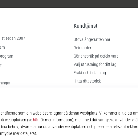
Kundtjänst
list sedan 2007
Utöva ångerrätten här
ram
Returorder
program
Gör anspråk på defekt vara
Välj utrustning för ditt lag!
am
Frakt och betalning
Hitta rätt storlek
lningar
Kontakt
kor
FAQ
Sekretesspolicy
© 2010 – 2026
11teamsports.se