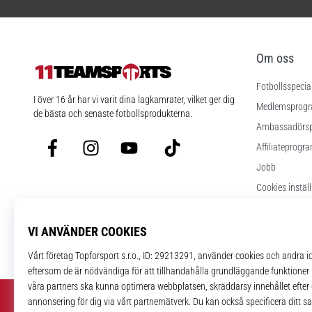
Om oss
Fotbollsspecia
11teamsports.se
I över 16 år har vi varit dina lagkamrater, vilket ger dig
Medlemsprog
de bästa och senaste fotbollsprodukterna.
Ambassadörs
Facebook
Instagram
YouTube
TikTok
Affiliateprogr
Jobb
Cookies instäl
Regler och vill