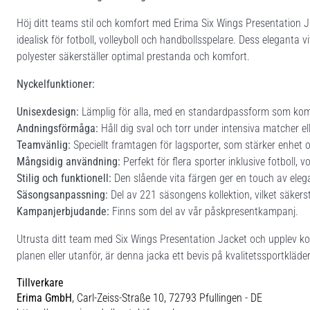
Höj ditt teams stil och komfort med Erima Six Wings Presentation J
idealisk för fotboll, volleyboll och handbollsspelare. Dess eleganta
polyester säkerställer optimal prestanda och komfort.
Nyckelfunktioner:
Unisexdesign:
Lämplig för alla, med en standardpassform som komp
Andningsförmåga:
Håll dig sval och torr under intensiva matcher elle
Teamvänlig:
Speciellt framtagen för lagsporter, som stärker enhet 
Mångsidig användning:
Perfekt för flera sporter inklusive fotboll, v
Stilig och funktionell:
Den slående vita färgen ger en touch av elega
Säsongsanpassning:
Del av 221 säsongens kollektion, vilket säkers
Kampanjerbjudande:
Finns som del av vår påskpresentkampanj.
Utrusta ditt team med Six Wings Presentation Jacket och upplev ko
planen eller utanför, är denna jacka ett bevis på kvalitetssportkläder
Tillverkare
Erima GmbH
, Carl-Zeiss-Straße 10, 72793 Pfullingen - DE