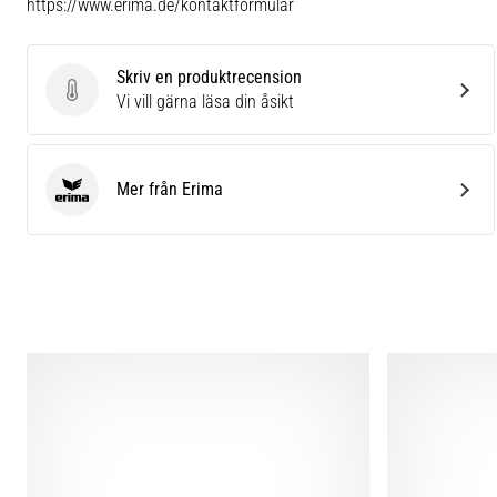
https://www.erima.de/kontaktformular
Skriv en produktrecension
Skriv en produktrecension
Vi vill gärna läsa din åsikt
Mer från Erima
Erima