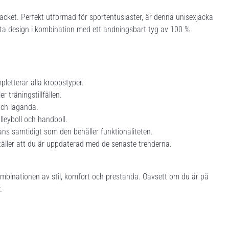
acket. Perfekt utformad för sportentusiaster, är denna unisexjacka
 vita design i kombination med ett andningsbart tyg av 100 %
letterar alla kroppstyper.
r träningstillfällen.
och laganda.
olleyboll och handboll.
ns samtidigt som den behåller funktionaliteten.
täller att du är uppdaterad med de senaste trenderna.
mbinationen av stil, komfort och prestanda. Oavsett om du är på
.