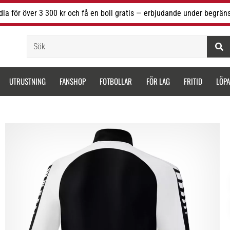
la för över 3 300 kr och få en boll gratis — erbjudande under begräns
Sök
UTRUSTNING
FANSHOP
FOTBOLLAR
FÖR LAG
FRITID
LÖP