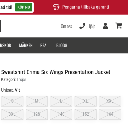
Pengarna tillbaka garanti
ad tid!
KÖP NU
Om oss
Hjälp
varukor
ARSKOR
MÄRKEN
REA
BLOGG
Sweatshirt Erima Six Wings Presentation Jacket
Kategori:
Tröjor
Unisex,
Vit
S
M
L
XL
XXL
3XL
128
140
152
164