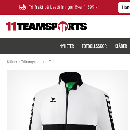
Fri frakt
på beställningar över 1 599 kr
Hand
11teamsports.se
NYHETER
FOTBOLLSSKOR
KLÄDER
Kläder
Träningskläder
Tröjor