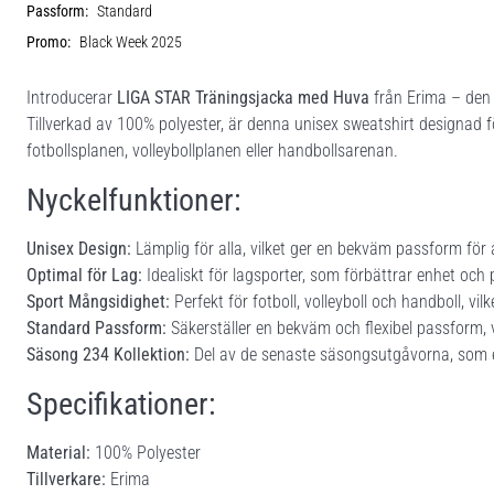
Passform:
Standard
Promo:
Black Week 2025
Introducerar
LIGA STAR Träningsjacka med Huva
från Erima – den 
Tillverkad av 100% polyester, är denna unisex sweatshirt designad f
fotbollsplanen, volleybollplanen eller handbollsarenan.
Nyckelfunktioner:
Unisex Design:
Lämplig för alla, vilket ger en bekväm passform för a
Optimal för Lag:
Idealiskt för lagsporter, som förbättrar enhet och 
Sport Mångsidighet:
Perfekt för fotboll, volleyboll och handboll, vilk
Standard Passform:
Säkerställer en bekväm och flexibel passform, vil
Säsong 234 Kollektion:
Del av de senaste säsongsutgåvorna, som er
Specifikationer:
Material:
100% Polyester
Tillverkare:
Erima