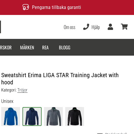
Pengarna tillbaka garanti
Om oss
Hjälp
varukor
ARSKOR
MÄRKEN
REA
BLOGG
Sweatshirt Erima LIGA STAR Training Jacket with
hood
Kategori:
Tröjor
Unisex