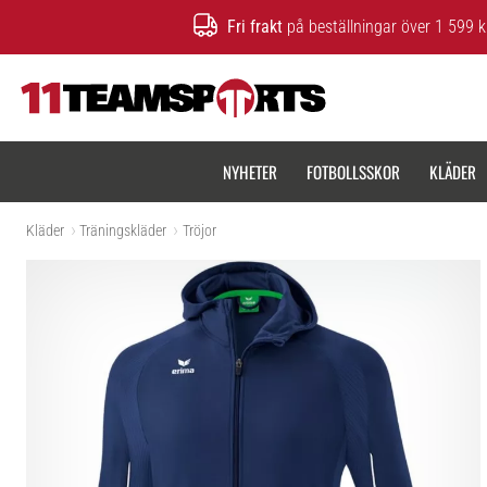
Fri frakt
på beställningar över 1 599 k
11teamsports.se
NYHETER
FOTBOLLSSKOR
KLÄDER
Kläder
Träningskläder
Tröjor