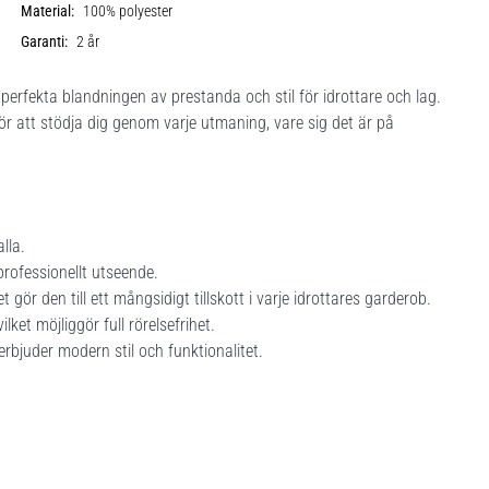
Material:
100% polyester
Garanti:
2 år
perfekta blandningen av prestanda och stil för idrottare och lag.
ör att stödja dig genom varje utmaning, vare sig det är på
lla.
professionellt utseende.
et gör den till ett mångsidigt tillskott i varje idrottares garderob.
ket möjliggör full rörelsefrihet.
bjuder modern stil och funktionalitet.