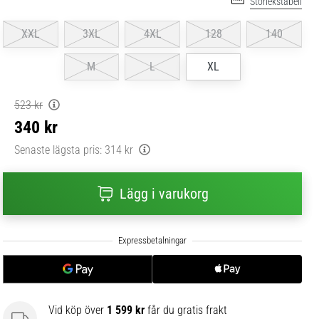
Storlekstabell
XXL
3XL
4XL
128
140
M
L
XL
523 kr
340 kr
Senaste lägsta pris:
314 kr
Lägg i varukorg
Vid köp över
1 599 kr
får du gratis frakt