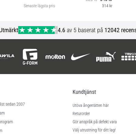
Senaste lägsta pris
314 kr
XL
Utmärkt
4.6
av 5 baserat på
12042 recens
Kundtjänst
list sedan 2007
Utöva ångerrätten här
ram
Returorder
program
Gör anspråk på defekt vara
Välj utrustning för ditt lag!
am