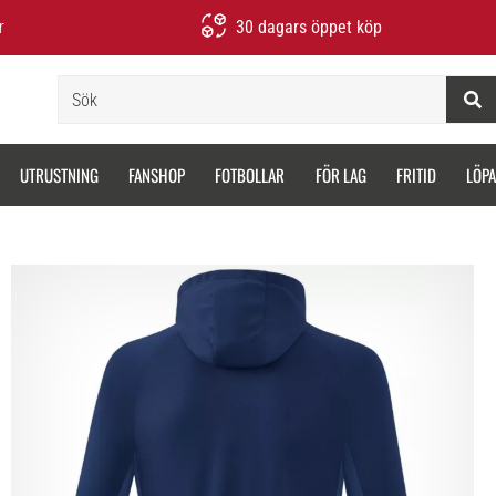
r
30 dagars öppet köp
Sök
UTRUSTNING
FANSHOP
FOTBOLLAR
FÖR LAG
FRITID
LÖP