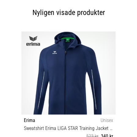
Nyligen visade produkter
Erima
Unisex
Sweatshirt Erima LIGA STAR Training Jacket with hood
523 kr
340 kr