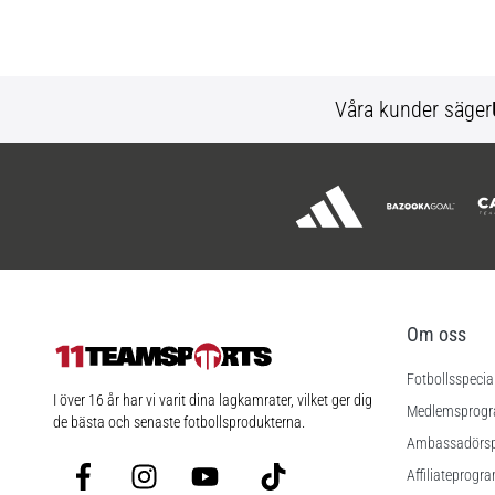
Våra kunder säger
Om oss
Fotbollsspecia
11teamsports.se
I över 16 år har vi varit dina lagkamrater, vilket ger dig
Medlemsprog
de bästa och senaste fotbollsprodukterna.
Ambassadörs
Facebook
Instagram
YouTube
TikTok
Affiliateprogr