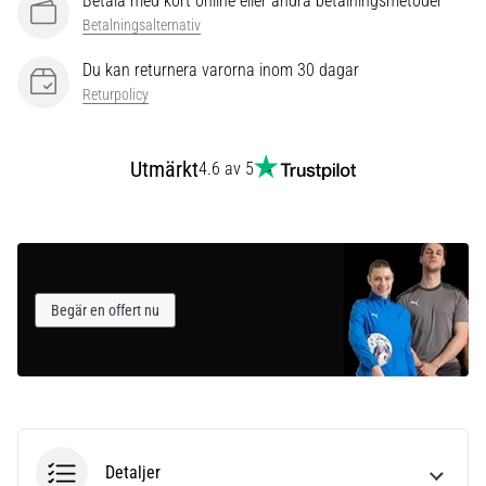
Betala med kort online eller andra betalningsmetoder
som…
Betalningsalternativ
Du kan returnera varorna inom 30 dagar
Visa
Returpolicy
alla
artiklar
Utmärkt
4.6 av 5
Begär en offert nu
Detaljer