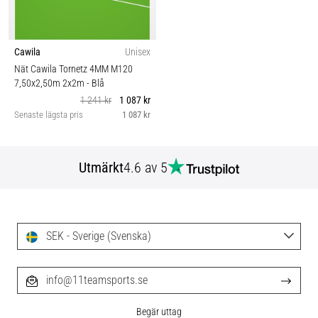
Cawila
Unisex
Nät Cawila Tornetz 4MM M120
7,50x2,50m 2x2m
- Blå
1 241 kr
1 087 kr
Senaste lägsta pris
1 087 kr
Utmärkt
4.6 av 5
SEK - Sverige (Svenska)
info@11teamsports.se
Begär uttag