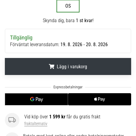
OS
6
Upptäck
Skynda dig, bara
1 st kvar
!
de
nya
Nike
Tillgänglig
Phantom
Förväntat leveransdatum:
19. 8. 2026 - 20. 8. 2026
6
fotbollsskorna
–
Lägg i varukorg
precision,
kontroll
och
.
.
.
kraft
i
varje
beröring.
Perfekta
Vid köp över
1 599 kr
får du gratis frakt
för
fraktalternativ
spelare