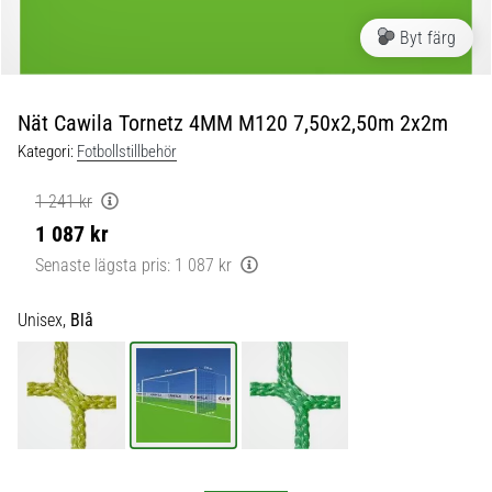
skor
från
Byt färg
Nike,
adidas
och
Nät Cawila Tornetz 4MM M120 7,50x2,50m 2x2m
PUMA.
Var
Kategori:
Fotbollstillbehör
en
del
1 241 kr
av
1 087 kr
varje
Senaste lägsta pris:
1 087 kr
match,
mål
och…
Unisex,
Blå
9. 6. 2025
•
3 min. läsning
Nike
Phantom