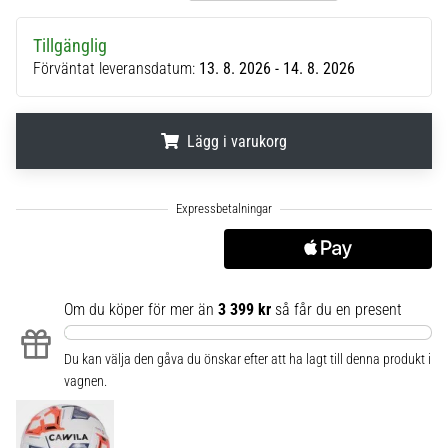
6
Tillgänglig
Upptäck
Förväntat leveransdatum:
13. 8. 2026 - 14. 8. 2026
de
nya
Nike
Phantom
Lägg i varukorg
6
fotbollsskorna
.
.
.
–
precision,
kontroll
och
kraft
Om du köper för mer än
3 399 kr
så får du en present
i
varje
beröring.
Du kan välja den gåva du önskar efter att ha lagt till denna produkt i
Perfekta
vagnen.
för
spelare