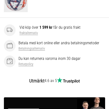
som…
Visa
alla
Vid köp över
1 599 kr
får du gratis frakt
artiklar
fraktalternativ
Betala med kort online eller andra betalningsmetoder
Betalningsalternativ
Du kan returnera varorna inom 30 dagar
Returpolicy
Utmärkt
4.6 av 5