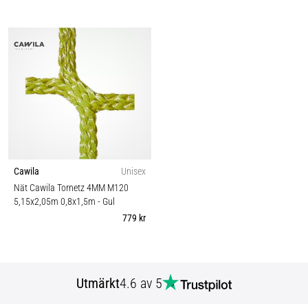
Cawila
Unisex
Nät Cawila Tornetz 4MM M120
5,15x2,05m 0,8x1,5m
- Gul
779 kr
Utmärkt
4.6 av 5