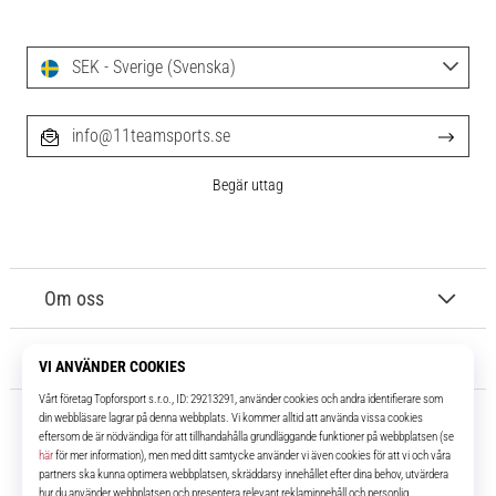
SEK - Sverige (Svenska)
info@11teamsports.se
Begär uttag
Om oss
Kundtjänst
11teamsports.se
I över 16 år har vi varit dina lagkamrater, vilket ger dig de bästa och