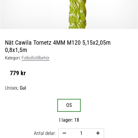
skor
från
Nike,
adidas
och
PUMA.
Var
Nät Cawila Tornetz 4MM M120 5,15x2,05m
en
0,8x1,5m
del
Kategori:
Fotbollstillbehör
av
varje
779 kr
match,
mål
Unisex,
Gul
och…
OS
9. 6. 2025
•
I lager: 18
3 min. läsning
Nike
Antal delar:
Phantom