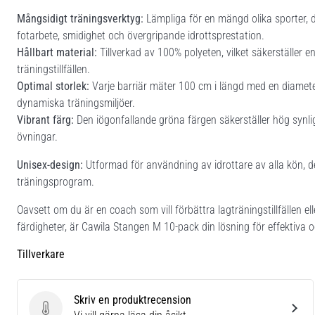
Mångsidigt träningsverktyg:
Lämpliga för en mängd olika sporter, d
fotarbete, smidighet och övergripande idrottsprestation.
Hållbart material:
Tillverkad av 100% polyeten, vilket säkerställer
träningstillfällen.
Optimal storlek:
Varje barriär mäter 100 cm i längd med en diamete
dynamiska träningsmiljöer.
Vibrant färg:
Den iögonfallande gröna färgen säkerställer hög synlighe
övningar.
Unisex-design:
Utformad för användning av idrottare av alla kön, dess
träningsprogram.
Oavsett om du är en coach som vill förbättra lagträningstillfällen ell
färdigheter, är Cawila Stangen M 10-pack din lösning för effektiva
Tillverkare
Skriv en produktrecension
Skriv en produktrecension