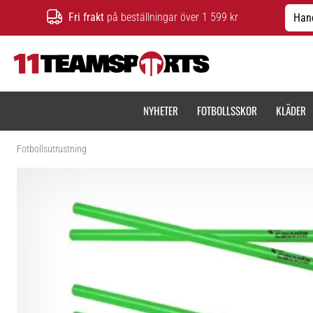
Fri frakt
på beställningar över 1 599 kr
Hand
11teamsports.se
NYHETER
FOTBOLLSSKOR
KLÄDER
Fotbollsutrustning