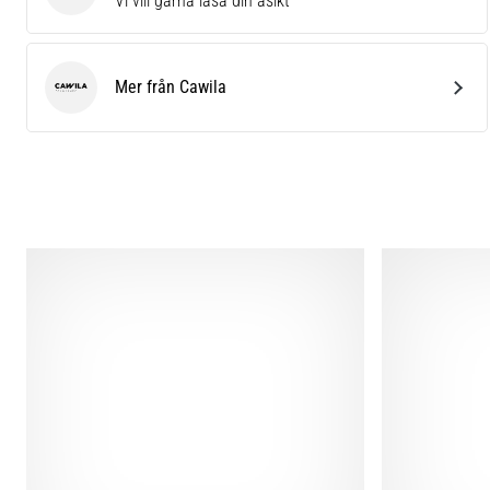
Vi vill gärna läsa din åsikt
Mer från Cawila
Cawila