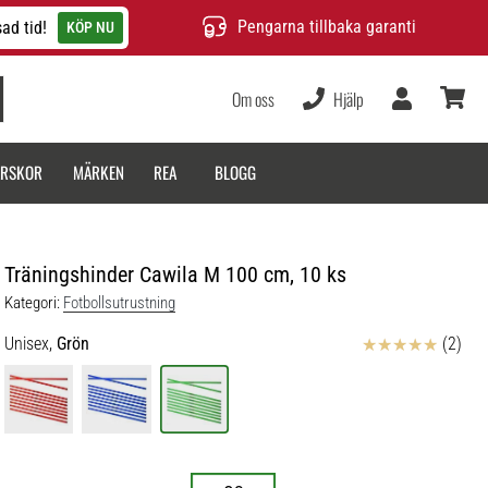
Pengarna tillbaka garanti
ad tid!
KÖP NU
Om oss
Hjälp
varukor
ARSKOR
MÄRKEN
REA
BLOGG
Träningshinder Cawila M 100 cm, 10 ks
Kategori:
Fotbollsutrustning
Recensioner
Unisex,
Grön
(2)