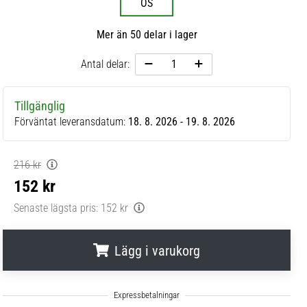
OS
Mer än 50 delar i lager
Antal delar:
Tillgänglig
Förväntat leveransdatum:
18. 8. 2026 - 19. 8. 2026
216 kr
152 kr
Senaste lägsta pris:
152 kr
Lägg i varukorg
.
.
.