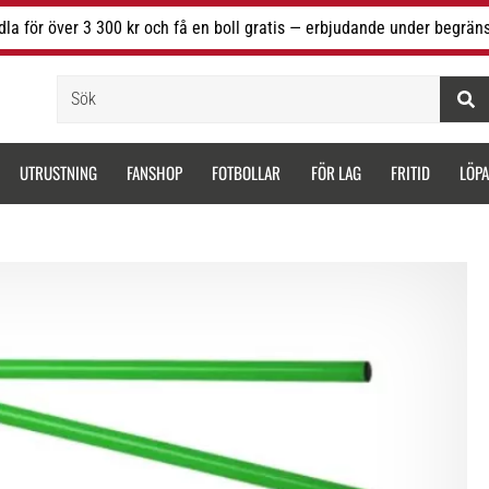
la för över 3 300 kr och få en boll gratis — erbjudande under begräns
Sök
UTRUSTNING
FANSHOP
FOTBOLLAR
FÖR LAG
FRITID
LÖP