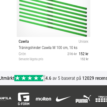
Cawila
Unisex
Träningshinder Cawila M 100 cm, 10 ks
Grön
216 kr
152 kr
Senaste lägsta pris
152 kr
OS
Utmärkt
4.6
av 5 baserat på
12029 recens