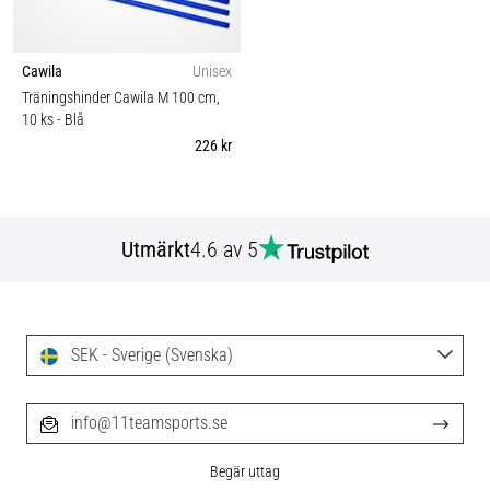
Cawila
Unisex
Träningshinder Cawila M 100 cm,
10 ks
- Blå
226 kr
Utmärkt
4.6 av 5
SEK - Sverige (Svenska)
info@11teamsports.se
Begär uttag