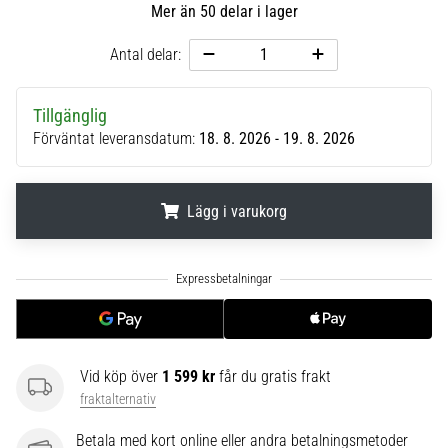
Mer än 50 delar i lager
6
Upptäck
Antal delar:
de
nya
Tillgänglig
Nike
Förväntat leveransdatum:
18. 8. 2026 - 19. 8. 2026
Phantom
6
fotbollsskorna
–
Lägg i varukorg
precision,
kontroll
.
.
.
och
kraft
i
varje
beröring.
Vid köp över
1 599 kr
får du gratis frakt
Perfekta
fraktalternativ
för
spelare
Betala med kort online eller andra betalningsmetoder