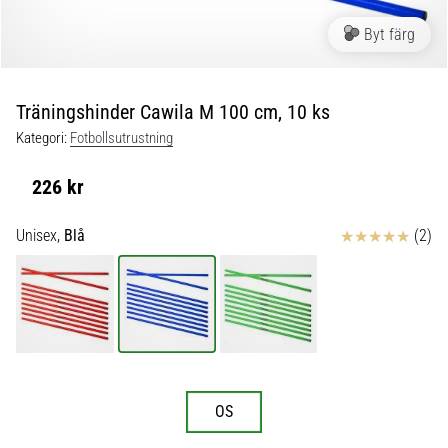
skor
från
Byt färg
Nike,
adidas
och
Träningshinder Cawila M 100 cm, 10 ks
PUMA.
Var
Kategori:
Fotbollsutrustning
en
del
226 kr
av
varje
Recensioner
Unisex,
Blå
(2)
match,
mål
och…
9. 6. 2025
•
3 min. läsning
OS
Nike
Phantom