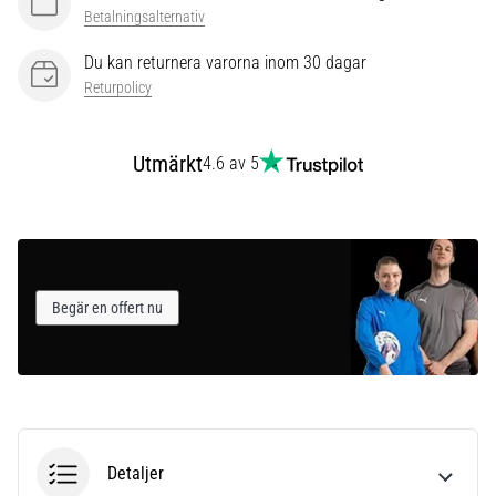
som…
Betalningsalternativ
Du kan returnera varorna inom 30 dagar
Visa
Returpolicy
alla
artiklar
Utmärkt
4.6 av 5
Begär en offert nu
Detaljer