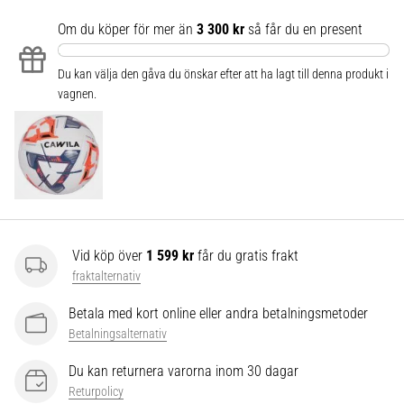
som…
Om du köper för mer än
3 300 kr
så får du en present
Visa
Du kan välja den gåva du önskar efter att ha lagt till denna produkt i
alla
vagnen.
artiklar
Vid köp över
1 599 kr
får du gratis frakt
fraktalternativ
Betala med kort online eller andra betalningsmetoder
Betalningsalternativ
Du kan returnera varorna inom 30 dagar
Returpolicy