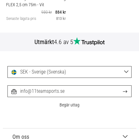
FLEX 2,5 cm 75m
- Vit
930 kr
884 kr
Senaste lägsta pris
813 kr
Utmärkt
4.6 av 5
SEK - Sverige (Svenska)
info@11teamsports.se
Begär uttag
Om oss