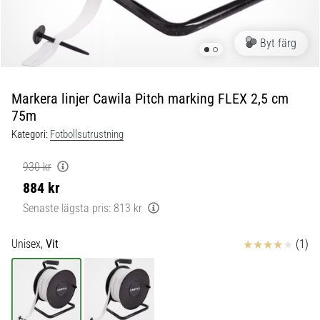
skor
från
Nike,
Byt färg
adidas
och
PUMA.
Var
Markera linjer Cawila Pitch marking FLEX 2,5 cm
en
75m
del
Kategori:
Fotbollsutrustning
av
varje
930 kr
match,
884 kr
mål
och…
Senaste lägsta pris:
813 kr
Recensioner
Unisex,
Vit
(1)
9. 6. 2025
•
3 min. läsning
Nike
Phantom