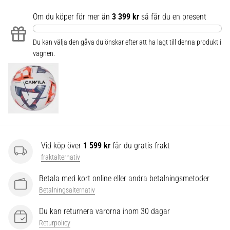
som…
Om du köper för mer än
3 399 kr
så får du en present
Visa
Du kan välja den gåva du önskar efter att ha lagt till denna produkt i
alla
vagnen.
artiklar
Vid köp över
1 599 kr
får du gratis frakt
fraktalternativ
Betala med kort online eller andra betalningsmetoder
Betalningsalternativ
Du kan returnera varorna inom 30 dagar
Returpolicy