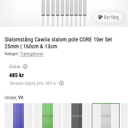
skor
från
Nike,
Byt färg
adidas
och
PUMA.
Var
Slalomstång Cawila slalom pole CORE 10er Set
en
25mm | 160cm & 13cm
del
Kategori:
Träningskoner
av
varje
510 kr
match,
485 kr
mål
och…
Senaste lägsta pris:
485 kr
Unisex,
Vit
9. 6. 2025
•
3 min. läsning
Nike
Phantom