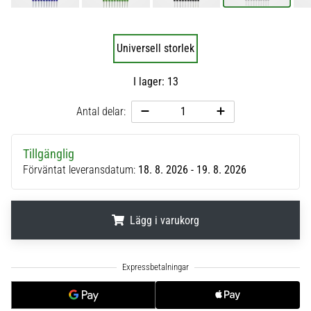
6
Upptäck
Universell storlek
de
nya
I lager: 13
Nike
Phantom
Antal delar:
6
fotbollsskorna
–
Tillgänglig
precision,
Förväntat leveransdatum:
18. 8. 2026 - 19. 8. 2026
kontroll
och
kraft
i
Lägg i varukorg
varje
beröring.
.
.
.
Perfekta
för
spelare