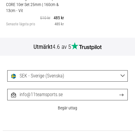
CORE 10er Set 25mm | 160cm &
13cm
- Vit
510 kr
485 kr
Senaste lägsta pris
485 kr
Utmärkt
4.6 av 5
SEK - Sverige (Svenska)
info@11teamsports.se
Begär uttag