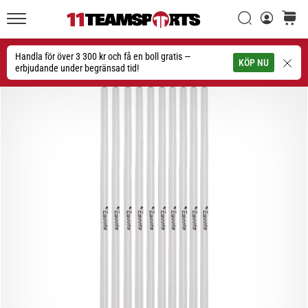
Sök
varuko
11teamsports.se
1. 7. 2025
•
Handla för över 3 300 kr och få en boll gratis —
Sök
KÖP NU
1 min. läsning
erbjudande under begränsad tid!
Play
for
More
Victories
Rusta
dig
för
dam-
EM
2025
med
officiella
tröjor
och