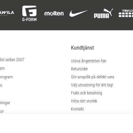
Kundtjänst
list sedan 2007
Utöva ångerrätten här
ram
Returorder
program
Gör anspråk på defekt vara
Välj utrustning för ditt lag!
am
Frakt och betalning
Hitta rätt storlek
lningar
Kontakt
kor
FAQ
Sekretesspolicy