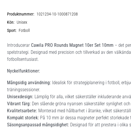
Produktnummer:
1021234-10-1000871208
Kön:
Unisex
Sport:
Fotboll
Introducerar
Cawila PRO Rounds Magnet 10er Set 10mm
– det per
spelstrategi. Designad med precision och tillverkad av den välkända
fotbollsentusiast.
Nyckelfunktioner:
Mångsidig användning:
Idealisk för strategiplanering i fotboll, er
träningssessioner.
Unisexdesign:
Lämplig för alla, vilket säkerställer inkluderande anvä
Vibrant färg:
Den slående gröna nyansen säkerställer synlighet och en
Kvalitetsarbete:
Monterad med hållbarhet i åtanke, vilket säkerställ
Kompakt storlek:
På 10 mm är dessa magneter perfekt storlekade för
Säsongsanpassad mångsidighet:
Designad för att prestera i olika s