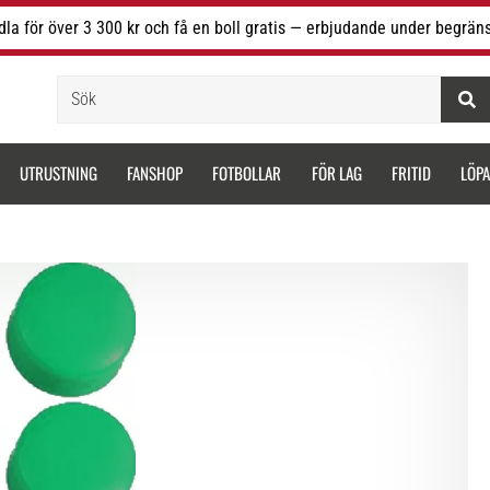
la för över 3 300 kr och få en boll gratis — erbjudande under begräns
Sök
UTRUSTNING
FANSHOP
FOTBOLLAR
FÖR LAG
FRITID
LÖP