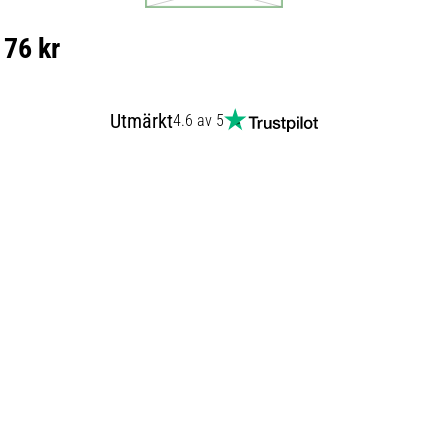
76 kr
Utmärkt
4.6 av 5