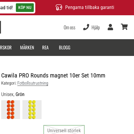
Pengarna tillbaka garanti
ad tid!
KÖP NU
Om oss
Hjälp
varukor
ARSKOR
MÄRKEN
REA
BLOGG
Cawila PRO Rounds magnet 10er Set 10mm
Kategori:
Fotbollsutrustning
Unisex,
Grön
Universell storlek