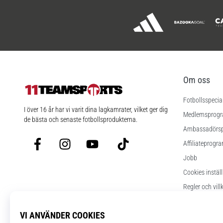
Om oss
Fotbollsspecia
11teamsports.se
I över 16 år har vi varit dina lagkamrater, vilket ger dig
Medlemsprog
de bästa och senaste fotbollsprodukterna.
Ambassadörs
Facebook
Instagram
YouTube
TikTok
Affiliateprogr
Jobb
Cookies instäl
Regler och vill