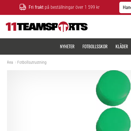
Fri frakt
på beställningar över 1 599 kr
Hand
11teamsports.se
NYHETER
FOTBOLLSSKOR
KLÄDER
Rea
Fotbollsutrustning