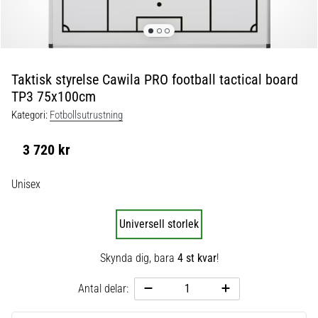
skor
från
Nike,
adidas
och
Taktisk styrelse Cawila PRO football tactical board
PUMA.
TP3 75x100cm
Var
en
Kategori:
Fotbollsutrustning
del
av
3 720 kr
varje
match,
Unisex
mål
och…
Universell storlek
9. 6. 2025
Skynda dig, bara
4 st kvar
!
•
3 min. läsning
Antal delar:
Nike
Phantom