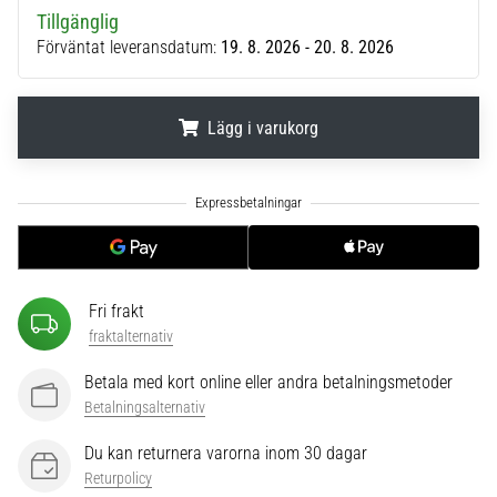
6
Tillgänglig
Förväntat leveransdatum:
19. 8. 2026 - 20. 8. 2026
Upptäck
de
nya
Lägg i varukorg
Nike
Phantom
6
.
.
.
fotbollsskorna
–
precision,
kontroll
och
Fri frakt
kraft
fraktalternativ
i
varje
Betala med kort online eller andra betalningsmetoder
beröring.
Betalningsalternativ
Perfekta
för
Du kan returnera varorna inom 30 dagar
spelare
Returpolicy