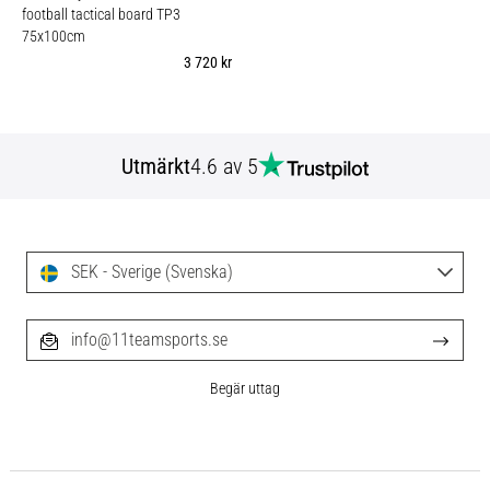
football tactical board TP3
75x100cm
3 720 kr
Utmärkt
4.6 av 5
SEK - Sverige (Svenska)
info@11teamsports.se
Begär uttag