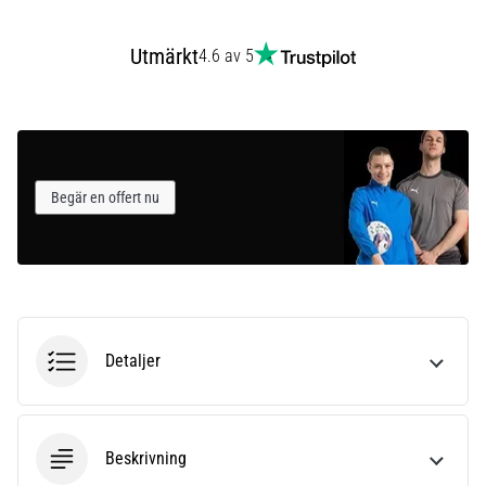
som…
Utmärkt
4.6 av 5
Visa
alla
artiklar
Begär en offert nu
Detaljer
Beskrivning