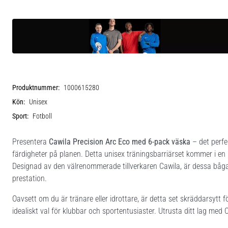
Produktnummer:
1000615280
Kön:
Unisex
Sport:
Fotboll
Presentera
Cawila Precision Arc Eco med 6-pack väska
– det perfek
färdigheter på planen. Detta unisex träningsbarriärset kommer i en li
Designad av den välrenommerade tillverkaren Cawila, är dessa båga
prestation.
Oavsett om du är tränare eller idrottare, är detta set skräddarsytt för
idealiskt val för klubbar och sportentusiaster. Utrusta ditt lag med