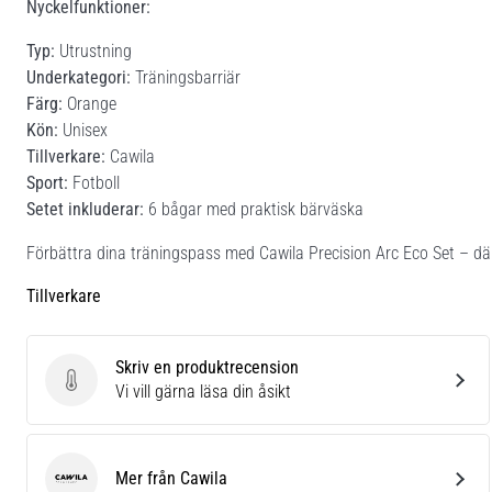
Nyckelfunktioner:
Typ:
Utrustning
Underkategori:
Träningsbarriär
Färg:
Orange
Kön:
Unisex
Tillverkare:
Cawila
Sport:
Fotboll
Setet inkluderar:
6 bågar med praktisk bärväska
Förbättra dina träningspass med Cawila Precision Arc Eco Set – där
Tillverkare
Skriv en produktrecension
Skriv en produktrecension
Vi vill gärna läsa din åsikt
Mer från Cawila
Cawila