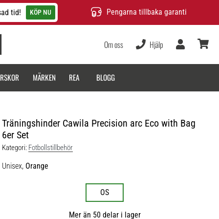
Pengarna tillbaka garanti
ad tid!
KÖP NU
Om oss
Hjälp
varukor
ARSKOR
MÄRKEN
REA
BLOGG
Träningshinder Cawila Precision arc Eco with Bag
6er Set
Kategori:
Fotbollstillbehör
Unisex,
Orange
OS
Mer än 50 delar i lager