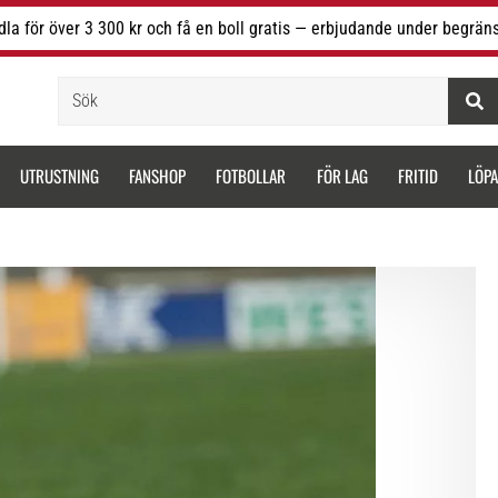
la för över 3 300 kr och få en boll gratis — erbjudande under begräns
Sök
UTRUSTNING
FANSHOP
FOTBOLLAR
FÖR LAG
FRITID
LÖP