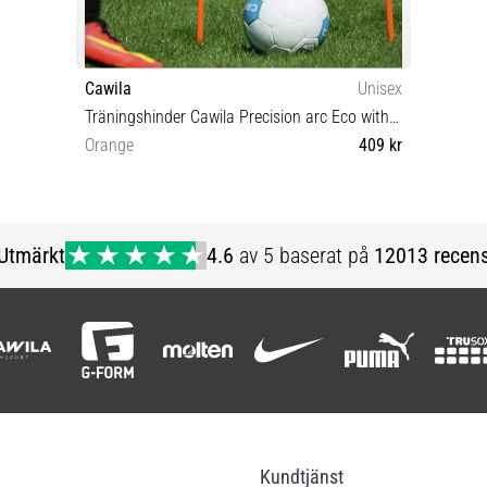
Cawila
Unisex
Träningshinder Cawila Precision arc Eco with Bag 6er Set
Orange
409 kr
OS
Utmärkt
4.6
av 5 baserat på
12013 recens
Kundtjänst