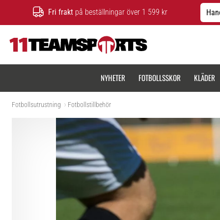
Fri frakt
på beställningar över 1 599 kr
Hand
11teamsports.se
NYHETER
FOTBOLLSSKOR
KLÄDER
Fotbollsutrustning
Fotbollstillbehör