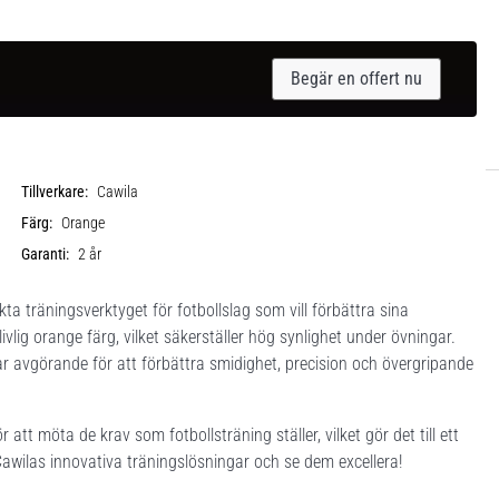
Begär en offert nu
Tillverkare:
Cawila
Färg:
Orange
Garanti:
2 år
ta träningsverktyget för fotbollslag som vill förbättra sina
vlig orange färg, vilket säkerställer hög synlighet under övningar.
r avgörande för att förbättra smidighet, precision och övergripande
 att möta de krav som fotbollsträning ställer, vilket gör det till ett
 Cawilas innovativa träningslösningar och se dem excellera!