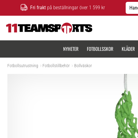
Fri frakt
på beställningar över 1 599 kr
Hand
11teamsports.se
NYHETER
FOTBOLLSSKOR
KLÄDER
Fotbollsutrustning
Fotbollstillbehör
Bollväskor