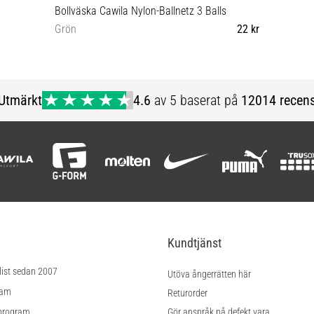
Bollväska Cawila Nylon-Ballnetz 3 Balls
Grön
22 kr
OS
Utmärkt
4.6
av 5 baserat på
12014 recens
Kundtjänst
list sedan 2007
Utöva ångerrätten här
ram
Returorder
program
Gör anspråk på defekt vara