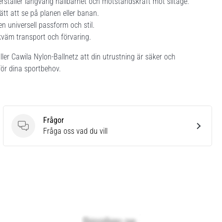
erställer långvarig hållbarhet och motståndskraft mot slitage.
lätt att se på planen eller banan.
en universell passform och stil.
bekväm transport och förvaring.
ller Cawila Nylon-Ballnetz att din utrustning är säker och
 för dina sportbehov.
Frågor
Frågor
Fråga oss vad du vill