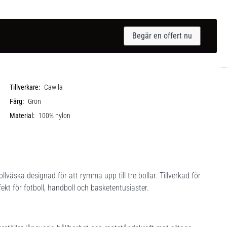
Begär en offert nu
Tillverkare:
Cawila
Färg:
Grön
Material:
100% nylon
lväska designad för att rymma upp till tre bollar. Tillverkad för
ekt för fotboll, handboll och basketentusiaster.