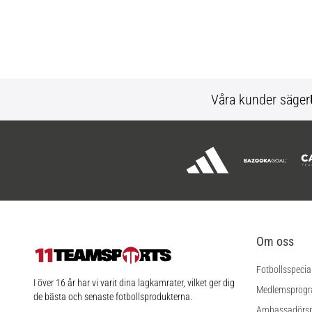
Våra kunder säger
Om oss
Fotbollsspecia
11teamsports.se
I över 16 år har vi varit dina lagkamrater, vilket ger dig
Medlemsprog
de bästa och senaste fotbollsprodukterna.
Ambassadörs