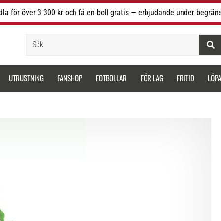
la för över 3 300 kr och få en boll gratis — erbjudande under begräns
Sök
UTRUSTNING
FANSHOP
FOTBOLLAR
FÖR LAG
FRITID
LÖP