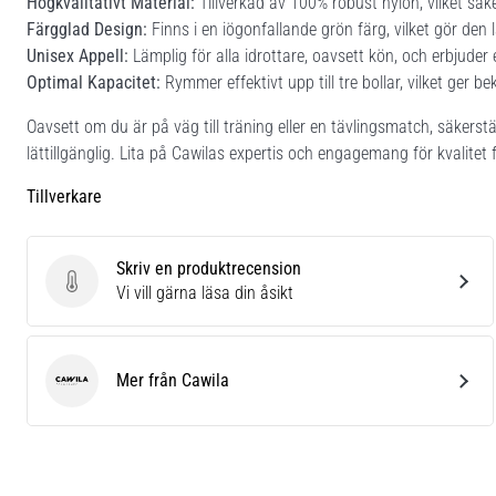
Högkvalitativt Material:
Tillverkad av 100% robust nylon, vilket säk
Färgglad Design:
Finns i en iögonfallande grön färg, vilket gör den 
Unisex Appell:
Lämplig för alla idrottare, oavsett kön, och erbjuder 
Optimal Kapacitet:
Rymmer effektivt upp till tre bollar, vilket ger 
Oavsett om du är på väg till träning eller en tävlingsmatch, säkerstä
lättillgänglig. Lita på Cawilas expertis och engagemang för kvalitet
Tillverkare
Skriv en produktrecension
Skriv en produktrecension
Vi vill gärna läsa din åsikt
Mer från Cawila
Cawila