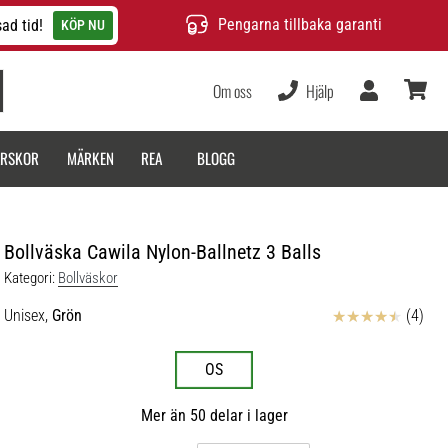
Pengarna tillbaka garanti
ad tid!
KÖP NU
Om oss
Hjälp
varukor
ARSKOR
MÄRKEN
REA
BLOGG
Bollväska Cawila Nylon-Ballnetz 3 Balls
Kategori:
Bollväskor
Recensioner
Unisex,
Grön
(4)
OS
Mer än 50 delar i lager