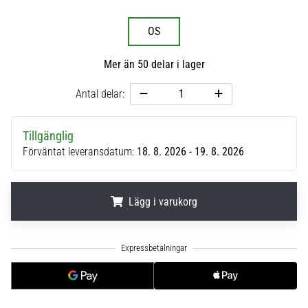
6
OS
Upptäck
de
Mer än 50 delar i lager
nya
Nike
Antal delar:
Phantom
6
fotbollsskorna
Tillgänglig
–
Förväntat leveransdatum:
18. 8. 2026 - 19. 8. 2026
precision,
kontroll
och
Lägg i varukorg
kraft
i
varje
.
.
.
beröring.
Perfekta
för
spelare