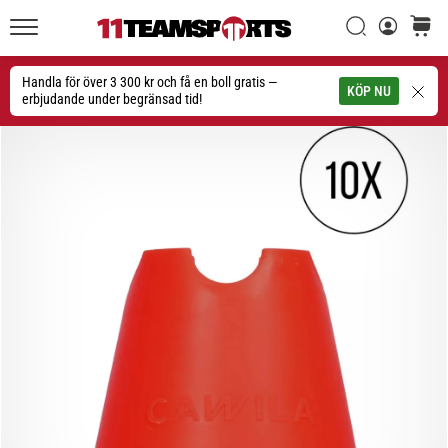
Sök
varuko
11teamsports.se
1. 7. 2025
•
Handla för över 3 300 kr och få en boll gratis —
Sök
KÖP NU
1 min. läsning
erbjudande under begränsad tid!
Play
for
More
Victories
Rusta
dig
för
dam-
EM
2025
med
officiella
tröjor
och