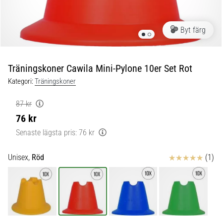
skor
från
Nike,
Byt färg
adidas
och
PUMA.
Var
Träningskoner Cawila Mini-Pylone 10er Set Rot
en
Kategori:
Träningskoner
del
av
87 kr
varje
76 kr
match,
mål
Senaste lägsta pris:
76 kr
och…
Recensioner
Unisex,
Röd
(1)
9. 6. 2025
•
3 min. läsning
Nike
Phantom