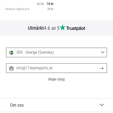
87 kr
76 kr
Senaste lägsta pris
76 kr
Utmärkt
4.6 av 5
SEK - Sverige (Svenska)
info@11teamsports.se
Begär uttag
Om oss