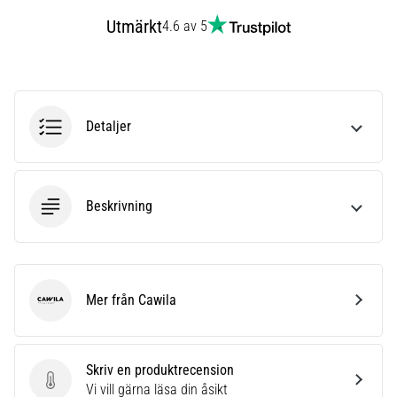
6
Utmärkt
4.6 av 5
Upptäck
de
nya
Nike
Phantom
Detaljer
6
fotbollsskorna
–
precision,
Beskrivning
kontroll
och
kraft
i
Mer från Cawila
varje
Cawila
beröring.
Perfekta
för
Skriv en produktrecension
spelare
Skriv en produktrecension
Vi vill gärna läsa din åsikt