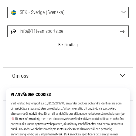
SEK - Sverige (Svenska)
info@11teamsports.se
Begär uttag
Om oss
Kundtjänst
11teamsports.se
I över 16 år har vi varit dina lagkamrater, vilket ger dig de bästa och
senaste fotbollsprodukterna.