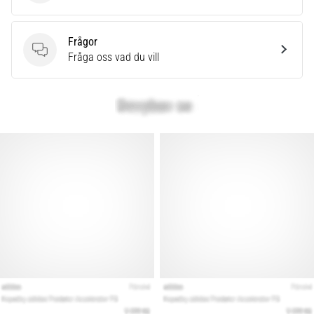
som…
Frågor
Visa
Frågor
Fråga oss vad du vill
alla
artiklar