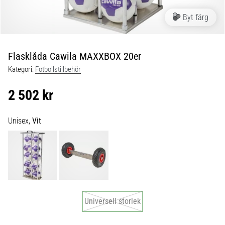
skor
från
Byt färg
Nike,
adidas
och
Flasklåda Cawila MAXXBOX 20er
PUMA.
Var
Kategori:
Fotbollstillbehör
en
del
2 502 kr
av
varje
Unisex,
Vit
match,
mål
och…
9. 6. 2025
•
3 min. läsning
Universell storlek
Nike
Phantom