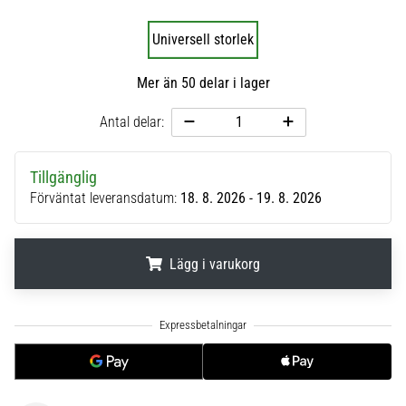
6
Universell storlek
Upptäck
de
Mer än 50 delar i lager
nya
Nike
Antal delar:
Phantom
6
fotbollsskorna
Tillgänglig
–
Förväntat leveransdatum:
18. 8. 2026 - 19. 8. 2026
precision,
kontroll
och
Lägg i varukorg
kraft
i
varje
.
.
.
beröring.
Perfekta
för
spelare