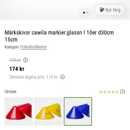
skor
från
Byt färg
Nike,
adidas
och
Märkskivor cawila markier.glassn l 10er d30cm
PUMA.
15cm
Var
en
Kategori:
Fotbollstillbehör
del
av
195 kr
varje
174 kr
match,
Senaste lägsta pris:
174 kr
mål
och…
Recensioner
Unisex
(2)
9. 6. 2025
•
3 min. läsning
Nike
Phantom