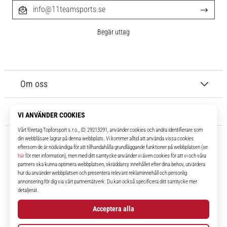
info@11teamsports.se
Begär uttag
Om oss
Kundtjänst
11teamsports.se
I över 16 år har vi varit dina lagkamrater, vilket ger dig de bästa och
senaste fotbollsprodukterna.
Facebook
Instagram
YouTube
TikTok