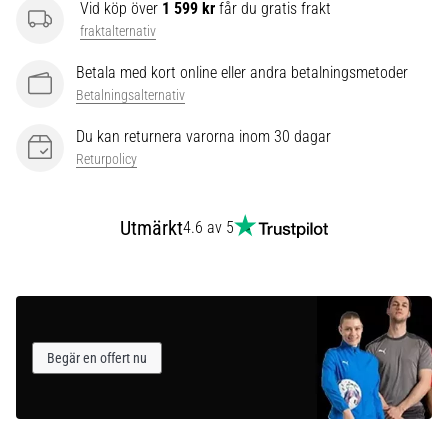
som…
Vid köp över
1 599 kr
får du gratis frakt
fraktalternativ
Visa
Betala med kort online eller andra betalningsmetoder
alla
Betalningsalternativ
artiklar
Du kan returnera varorna inom 30 dagar
Returpolicy
Utmärkt
4.6 av 5
Begär en offert nu