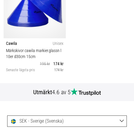
Cawila
Unisex
Märkskivor cawila markier.glassn l
10er d30cm 15cm
195 kr
174 kr
Senaste lägsta pris
174 kr
Utmärkt
4.6 av 5
SEK - Sverige (Svenska)