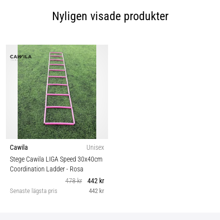
Nyligen visade produkter
Cawila
Unisex
Stege Cawila LIGA Speed 30x40cm
Coordination Ladder
- Rosa
478 kr
442 kr
Senaste lägsta pris
442 kr