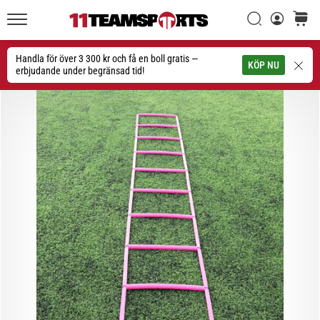
Sök
varuko
11teamsports.se
1. 7. 2025
•
Handla för över 3 300 kr och få en boll gratis —
Sök
KÖP NU
1 min. läsning
erbjudande under begränsad tid!
Play
for
More
Victories
Rusta
dig
för
dam-
EM
2025
med
officiella
tröjor
och