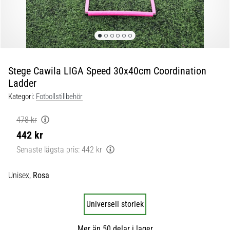
skor
från
Nike,
adidas
och
PUMA.
Var
Stege Cawila LIGA Speed 30x40cm Coordination
en
Ladder
del
Kategori:
Fotbollstillbehör
av
varje
478 kr
match,
442 kr
mål
och…
Senaste lägsta pris:
442 kr
Unisex,
Rosa
9. 6. 2025
•
3 min. läsning
Universell storlek
Nike
Phantom
Mer än 50 delar i lager