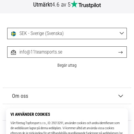
Utmärkt
4.6 av 5
SEK - Sverige (Svenska)
info@11teamsports.se
Begär uttag
Om oss
Kundtjänst