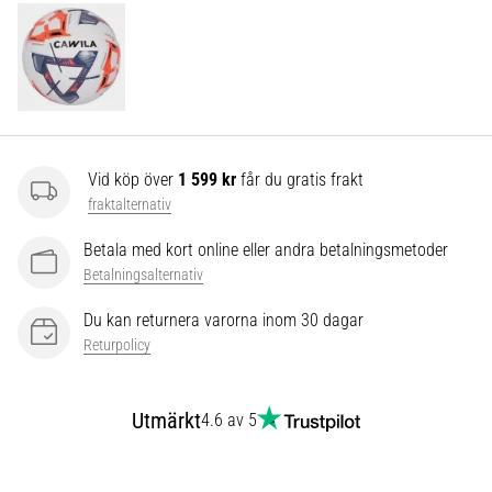
som…
Visa
alla
artiklar
Vid köp över
1 599 kr
får du gratis frakt
fraktalternativ
Betala med kort online eller andra betalningsmetoder
Betalningsalternativ
Du kan returnera varorna inom 30 dagar
Returpolicy
Utmärkt
4.6 av 5