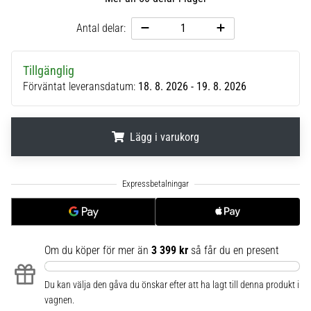
6
Antal delar:
Upptäck
de
nya
Tillgänglig
Nike
Förväntat leveransdatum:
18. 8. 2026 - 19. 8. 2026
Phantom
6
fotbollsskorna
Lägg i varukorg
–
precision,
kontroll
.
.
.
och
kraft
i
varje
beröring.
Om du köper för mer än
3 399 kr
så får du en present
Perfekta
för
Du kan välja den gåva du önskar efter att ha lagt till denna produkt i
spelare
vagnen.