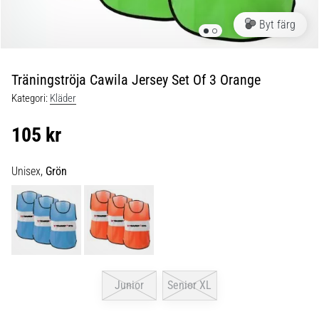
skor
från
Byt färg
Nike,
adidas
och
Träningströja Cawila Jersey Set Of 3 Orange
PUMA.
Var
Kategori:
Kläder
en
del
105 kr
av
varje
Unisex,
Grön
match,
mål
och…
9. 6. 2025
•
3 min. läsning
Junior
Senior XL
Nike
Phantom