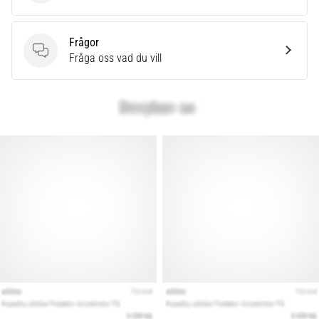
som…
Frågor
Visa
Frågor
Fråga oss vad du vill
alla
artiklar