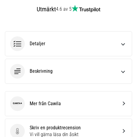
6
Utmärkt
4.6 av 5
Upptäck
de
nya
Nike
Phantom
Detaljer
6
fotbollsskorna
–
precision,
Beskrivning
kontroll
och
kraft
i
Mer från Cawila
varje
Cawila
beröring.
Perfekta
för
Skriv en produktrecension
spelare
Skriv en produktrecension
Vi vill gärna läsa din åsikt