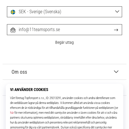
SEK - Sverige (Svenska)
info@11teamsports.se
Begär uttag
Om oss
Kundtjänst
11teamsports.se
I över 16 år har vi varit dina lagkamrater, vilket ger dig de bästa och
senaste fotbollsprodukterna.