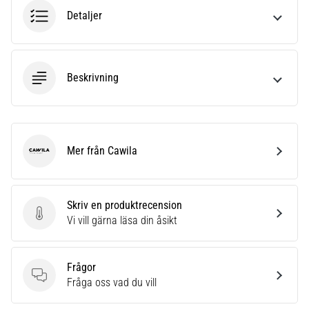
6
Detaljer
Upptäck
de
nya
Beskrivning
Nike
Phantom
6
fotbollsskorna
–
Mer från Cawila
Cawila
precision,
kontroll
och
kraft
Skriv en produktrecension
i
Skriv en produktrecension
Vi vill gärna läsa din åsikt
varje
beröring.
Perfekta
Frågor
för
Frågor
Fråga oss vad du vill
spelare