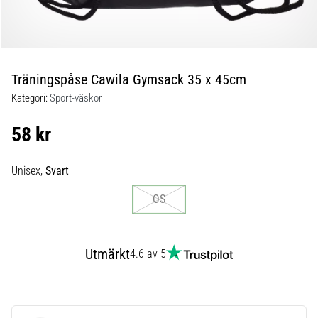
skor
från
Nike,
adidas
och
Träningspåse Cawila Gymsack 35 x 45cm
PUMA.
Var
Kategori:
Sport-väskor
en
del
58 kr
av
varje
Unisex,
Svart
match,
mål
OS
och…
9. 6. 2025
Utmärkt
4.6 av 5
•
3 min. läsning
Nike
Phantom