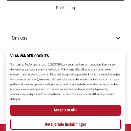
Begär uttag
Om oss
Kundtjänst
11teamsports.se
I över 16 år har vi varit dina lagkamrater, vilket ger dig de bästa och
senaste fotbollsprodukterna.
Facebook
Instagram
YouTube
TikTok