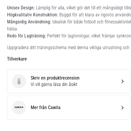
Unisex Design:
Lämplig för alla, vilket gör det till ett mångsidigt tillsk
Högkvalitativ Konstruktion:
Byggd för att klara av rigorös användning
Mångsidig Användning:
Idealisk för både fotboll och fitnessaktivit
hälsa.
Redo för Lagträning:
Perfekt för lagövningar, vilket främjar synkron
Uppgradera ditt träningsschema med denna viktiga utrustning och u
Tillverkare
Skriv en produktrecension
Skriv en produktrecension
Vi vill gärna läsa din åsikt
Mer från Cawila
Cawila