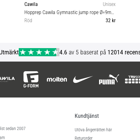
Cawila
Unisex
Hopprep Cawila Gymnastic jump rope Ø=9mm l=300cm
Röd
32 kr
OS
Utmärkt
4.6
av 5 baserat på
12014 recens
Kundtjänst
list sedan 2007
Utöva ångerrätten här
ram
Returorder