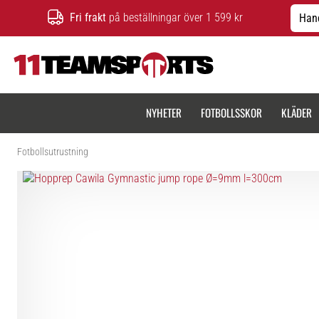
Fri frakt
på beställningar över 1 599 kr
Hand
11teamsports.se
NYHETER
FOTBOLLSSKOR
KLÄDER
Fotbollsutrustning