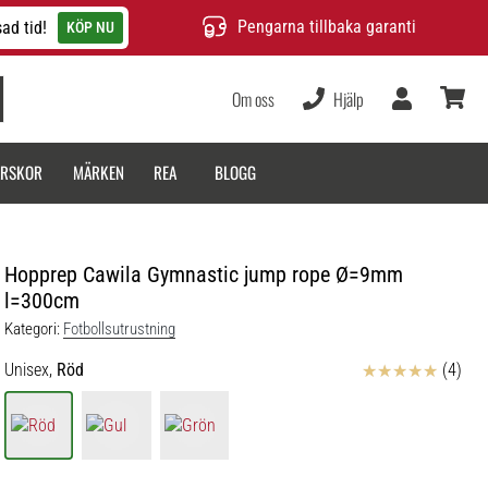
Pengarna tillbaka garanti
ad tid!
KÖP NU
Om oss
Hjälp
varukor
ARSKOR
MÄRKEN
REA
BLOGG
Hopprep Cawila Gymnastic jump rope Ø=9mm
l=300cm
Kategori:
Fotbollsutrustning
Recensioner
Unisex,
Röd
(4)