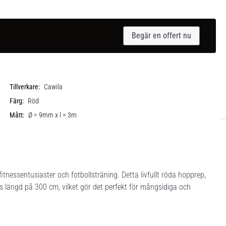
Begär en offert nu
Tillverkare:
Cawila
Färg:
Röd
Mått:
Ø = 9mm x l = 3m
nessentusiaster och fotbollsträning. Detta livfullt röda hopprep,
s längd på 300 cm, vilket gör det perfekt för mångsidiga och