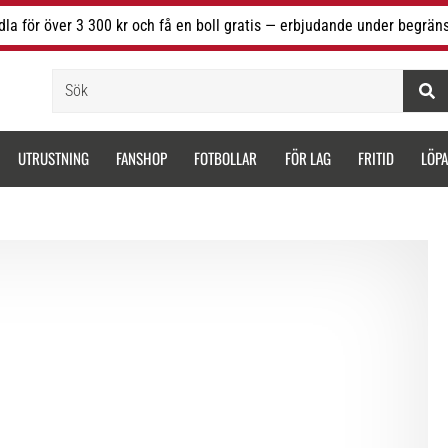
la för över 3 300 kr och få en boll gratis — erbjudande under begräns
Sök
UTRUSTNING
FANSHOP
FOTBOLLAR
FÖR LAG
FRITID
LÖP