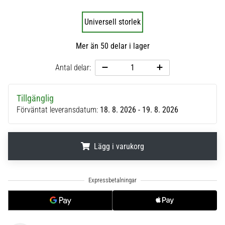
6
Universell storlek
Upptäck
de
Mer än 50 delar i lager
nya
Nike
Antal delar:
Phantom
6
fotbollsskorna
Tillgänglig
–
Förväntat leveransdatum:
18. 8. 2026 - 19. 8. 2026
precision,
kontroll
och
Lägg i varukorg
kraft
i
varje
.
.
.
beröring.
Perfekta
för
spelare