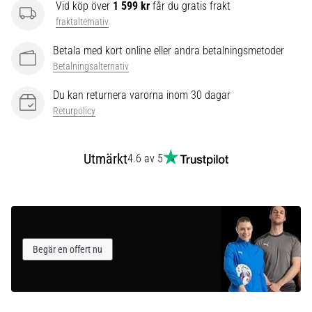
som…
Vid köp över
1 599 kr
får du gratis frakt
fraktalternativ
Visa
Betala med kort online eller andra betalningsmetoder
alla
Betalningsalternativ
artiklar
Du kan returnera varorna inom 30 dagar
Returpolicy
Utmärkt
4.6 av 5
Begär en offert nu