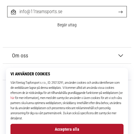
info@11teamsports.se
Begär uttag
Om oss
Kundtjänst
11teamsports.se
I över 16 år har vi varit dina lagkamrater, vilket ger dig de bästa och
senaste fotbollsprodukterna.
Facebook
Instagram
YouTube
TikTok