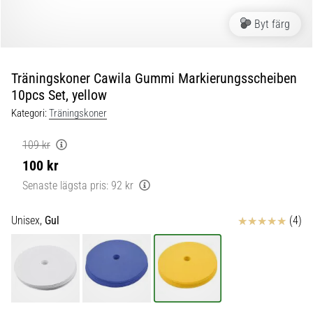
skor
från
Byt färg
Nike,
adidas
och
Träningskoner Cawila Gummi Markierungsscheiben
PUMA.
10pcs Set, yellow
Var
en
Kategori:
Träningskoner
del
av
109 kr
varje
100 kr
match,
Senaste lägsta pris:
92 kr
mål
och…
Recensioner
Unisex,
Gul
(4)
9. 6. 2025
•
3 min. läsning
Nike
Phantom