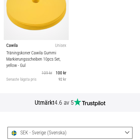
Cawila
Unisex
Träningskoner Cawila Gummi
Markierungsscheiben 10pcs Set,
yellow
- Gul
109 kr
100 kr
Senaste lägsta pris
92 kr
Utmärkt
4.6 av 5
SEK - Sverige (Svenska)