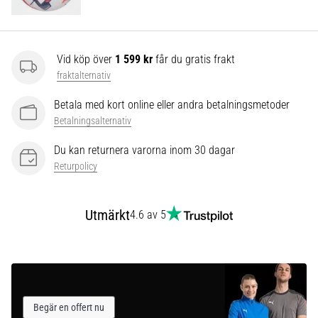
som…
Visa
Vid köp över
1 599 kr
får du gratis frakt
alla
fraktalternativ
artiklar
Betala med kort online eller andra betalningsmetoder
Betalningsalternativ
Du kan returnera varorna inom 30 dagar
Returpolicy
Utmärkt
4.6 av 5
Begär en offert nu