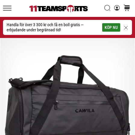
Sök
varuko
11teamsports.se
1. 7. 2025
•
Handla för över 3 300 kr och få en boll gratis —
Sök
KÖP NU
1 min. läsning
erbjudande under begränsad tid!
Play
for
More
Victories
Rusta
dig
för
dam-
EM
2025
med
officiella
tröjor
och