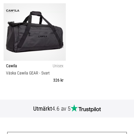
Cawila
Unisex
Väska Cawila GEAR
- Svart
326 kr
Utmärkt
4.6 av 5