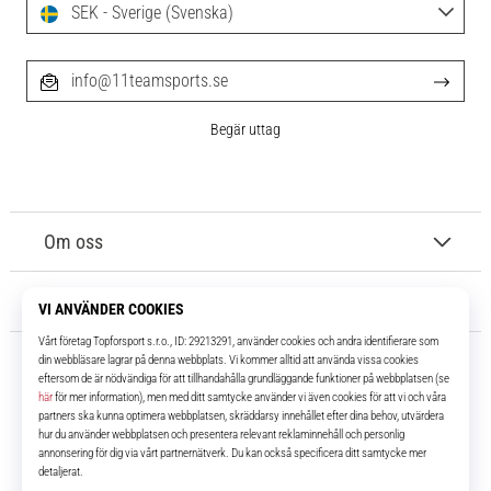
SEK - Sverige (Svenska)
info@11teamsports.se
Begär uttag
Om oss
Kundtjänst
11teamsports.se
I över 16 år har vi varit dina lagkamrater, vilket ger dig de bästa och
senaste fotbollsprodukterna.