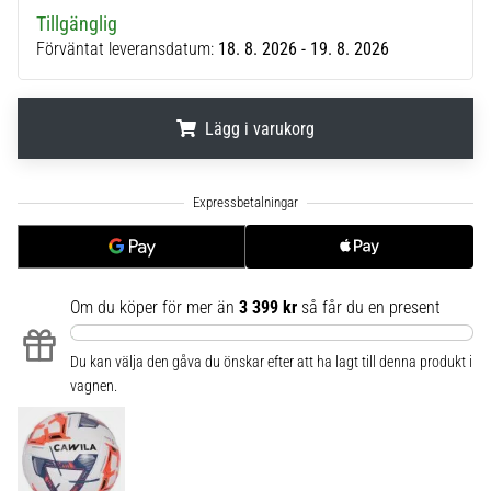
6
Tillgänglig
Förväntat leveransdatum:
18. 8. 2026 - 19. 8. 2026
Upptäck
de
nya
Lägg i varukorg
Nike
Phantom
6
.
.
.
fotbollsskorna
–
precision,
kontroll
och
Om du köper för mer än
3 399 kr
så får du en present
kraft
i
Du kan välja den gåva du önskar efter att ha lagt till denna produkt i
varje
vagnen.
beröring.
Perfekta
för
spelare