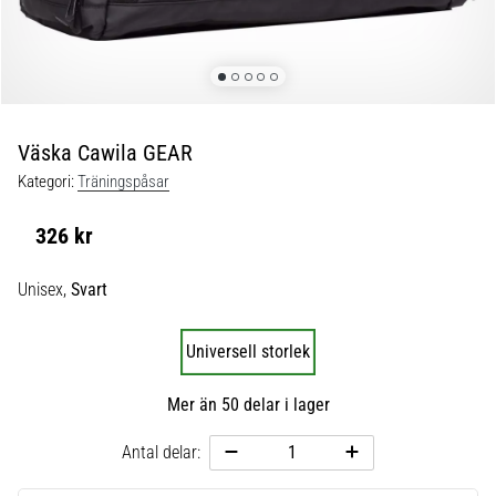
skor
från
Nike,
adidas
och
PUMA.
Var
Väska Cawila GEAR
en
Kategori:
Träningspåsar
del
av
326 kr
varje
match,
Unisex,
Svart
mål
och…
Universell storlek
9. 6. 2025
Mer än 50 delar i lager
•
3 min. läsning
Antal delar:
Nike
Phantom