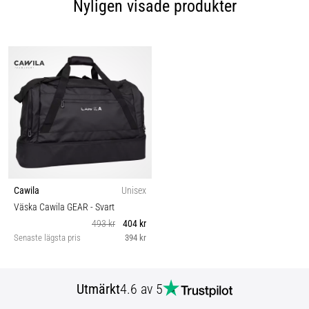
Nyligen visade produkter
Cawila
Unisex
Väska Cawila GEAR
- Svart
493 kr
404 kr
Senaste lägsta pris
394 kr
Utmärkt
4.6 av 5