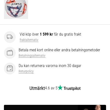
som…
Visa
alla
artiklar
Vid köp över
1 599 kr
får du gratis frakt
fraktalternativ
Betala med kort online eller andra betalningsmetoder
Betalningsalternativ
Du kan returnera varorna inom 30 dagar
Returpolicy
Utmärkt
4.6 av 5