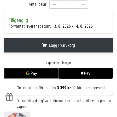
Antal delar:
6
Upptäck
de
Tillgänglig
nya
Förväntat leveransdatum:
13. 8. 2026 - 14. 8. 2026
Nike
Phantom
6
Lägg i varukorg
fotbollsskorna
–
.
.
.
precision,
kontroll
och
kraft
i
Om du köper för mer än
3 399 kr
så får du en present
varje
beröring.
Perfekta
Du kan välja den gåva du önskar efter att ha lagt till denna produkt i
för
vagnen.
spelare