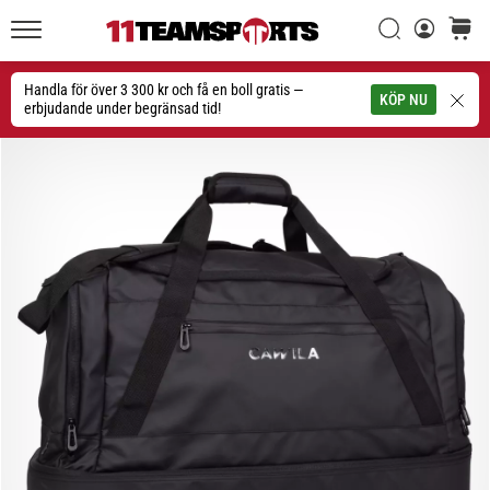
Sök
varuko
11teamsports.se
1. 7. 2025
•
Handla för över 3 300 kr och få en boll gratis —
Sök
KÖP NU
1 min. läsning
erbjudande under begränsad tid!
Play
for
More
Victories
Rusta
dig
för
dam-
EM
2025
med
officiella
tröjor
och