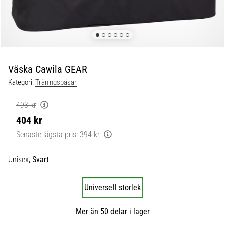
skor
från
Nike,
adidas
och
PUMA.
Var
Väska Cawila GEAR
en
Kategori:
Träningspåsar
del
av
493 kr
varje
404 kr
match,
mål
Senaste lägsta pris:
394 kr
och…
Unisex,
Svart
9. 6. 2025
•
Universell storlek
3 min. läsning
Nike
Mer än 50 delar i lager
Phantom