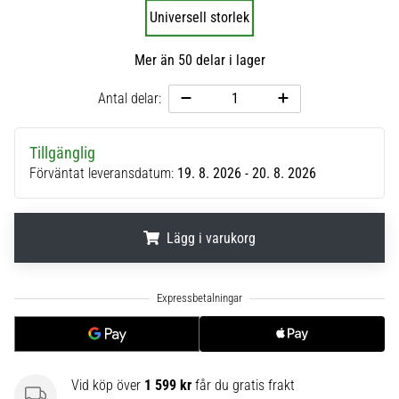
Universell storlek
6
Upptäck
Mer än 50 delar i lager
de
nya
Antal delar:
Nike
Phantom
6
Tillgänglig
fotbollsskorna
Förväntat leveransdatum:
19. 8. 2026 - 20. 8. 2026
–
precision,
kontroll
Lägg i varukorg
och
kraft
i
.
.
.
varje
beröring.
Perfekta
för
spelare
Vid köp över
1 599 kr
får du gratis frakt