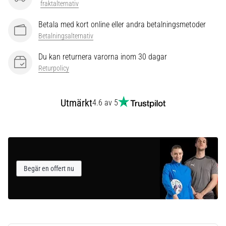
som…
fraktalternativ
Betala med kort online eller andra betalningsmetoder
Visa
Betalningsalternativ
alla
Du kan returnera varorna inom 30 dagar
artiklar
Returpolicy
Utmärkt
4.6 av 5
Begär en offert nu