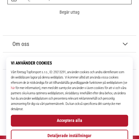
Begär uttag
Om oss
Kundtjänst
11teamsports.se
I över 16 år har vi varit dina lagkamrater, vilket ger dig de bästa och
senaste fotbollsprodukterna.
Facebook
Instagram
YouTube
TikTok