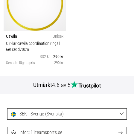
Cawila
Unisex
Cirklar cawila coordination rings l
6er set d70cm
332 kr
290 kr
Senaste lägsta pris
290 kr
Utmärkt
4.6 av 5
SEK - Sverige (Svenska)
info@11teamsports.se