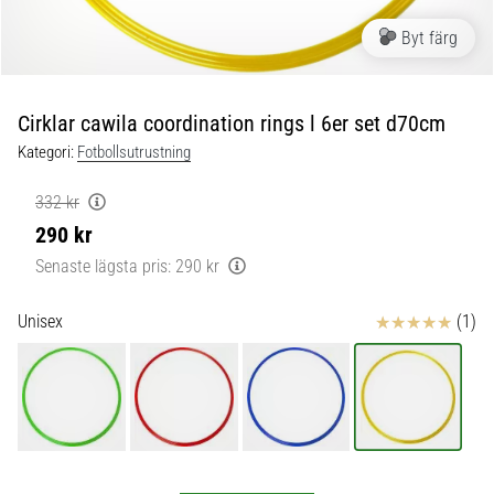
skor
från
Byt färg
Nike,
adidas
och
Cirklar cawila coordination rings l 6er set d70cm
PUMA.
Var
Kategori:
Fotbollsutrustning
en
del
332 kr
av
290 kr
varje
Senaste lägsta pris:
290 kr
match,
mål
och…
Recensioner
Unisex
(1)
9. 6. 2025
•
3 min. läsning
Nike
Phantom