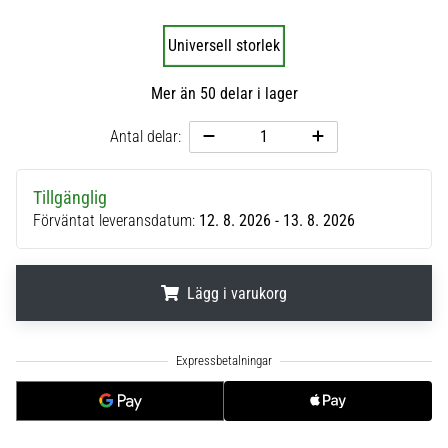
6
Universell storlek
Upptäck
de
Mer än 50 delar i lager
nya
Nike
Antal delar:
Phantom
6
fotbollsskorna
Tillgänglig
–
Förväntat leveransdatum:
12. 8. 2026 - 13. 8. 2026
precision,
kontroll
och
Lägg i varukorg
kraft
i
varje
.
.
.
beröring.
Perfekta
för
spelare