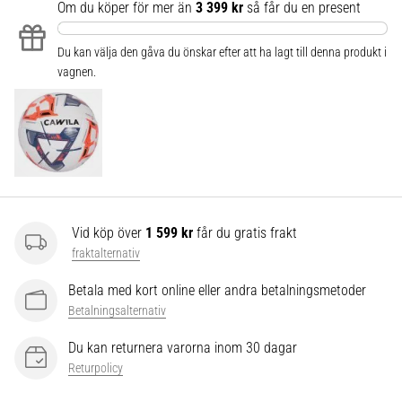
som…
Om du köper för mer än
3 399 kr
så får du en present
Du kan välja den gåva du önskar efter att ha lagt till denna produkt i
Visa
vagnen.
alla
artiklar
Vid köp över
1 599 kr
får du gratis frakt
fraktalternativ
Betala med kort online eller andra betalningsmetoder
Betalningsalternativ
Du kan returnera varorna inom 30 dagar
Returpolicy