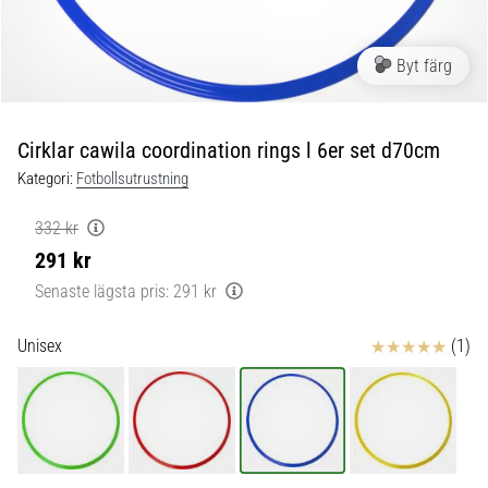
skor
från
Nike,
Byt färg
adidas
och
PUMA.
Var
Cirklar cawila coordination rings l 6er set d70cm
en
Kategori:
Fotbollsutrustning
del
av
332 kr
varje
291 kr
match,
mål
Senaste lägsta pris:
291 kr
och…
Recensioner
Unisex
(1)
9. 6. 2025
•
3 min. läsning
Nike
Phantom