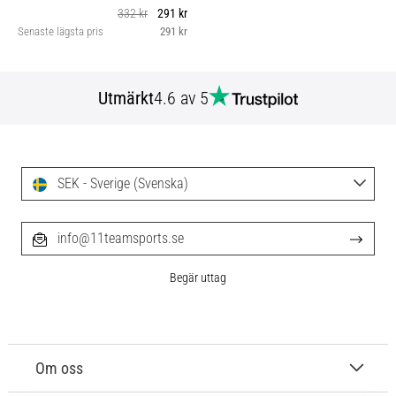
332 kr
291 kr
Senaste lägsta pris
291 kr
Utmärkt
4.6 av 5
SEK - Sverige (Svenska)
info@11teamsports.se
Begär uttag
Om oss