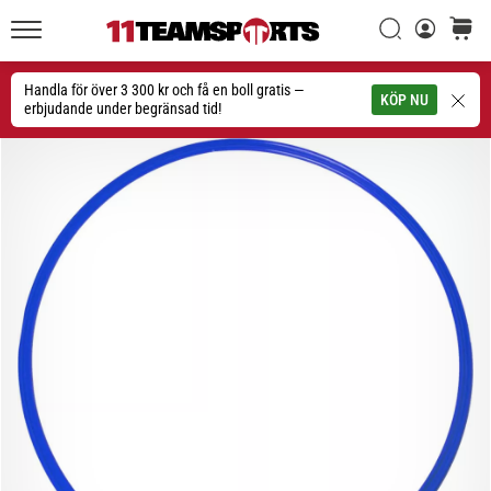
Sök
varuko
11teamsports.se
1. 7. 2025
•
Handla för över 3 300 kr och få en boll gratis —
Sök
KÖP NU
1 min. läsning
erbjudande under begränsad tid!
Play
for
More
Victories
Rusta
dig
för
dam-
EM
2025
med
officiella
tröjor
och